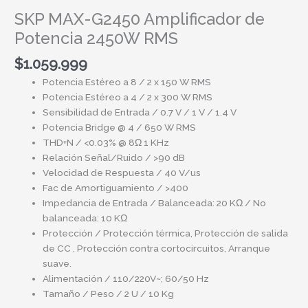
SKP MAX-G2450 Amplificador de
Potencia 2450W RMS
$
1.059.999
Potencia Estéreo a 8 / 2 x 150 W RMS
Potencia Estéreo a 4 / 2 x 300 W RMS
Sensibilidad de Entrada / 0.7 V / 1 V / 1.4 V
Potencia Bridge @ 4 / 650 W RMS
THD+N / <0.03% @ 8Ω 1 KHz
Relación Señal/Ruido / >90 dB
Velocidad de Respuesta / 40 V/us
Fac de Amortiguamiento / >400
Impedancia de Entrada / Balanceada: 20 KΩ / No
balanceada: 10 KΩ
Protección / Protección térmica, Protección de salida
de CC , Protección contra cortocircuitos, Arranque
suave.
Alimentación / 110/220V~; 60/50 Hz
Tamaño / Peso / 2 U / 10 Kg