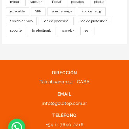
mixer
parquer
Pedal
pedales
platillo
rockcable
SKP
sonic energy
sonicenergy
Sonido en vivo
Sonido profesinal
Sonido profesional
soporte
tc electronic
warwick
zen
DIRECCIÓN
Talcahuano 112 - CABA
EMAIL
info@goldtop.com.ar
TELÉFONO
+54 11 7640-2216