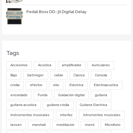
Pedal Boss DD-3t Digital Delay
Tags
Accesorios
Acustica
amplificador
Auriculares
Bajo
behringer
cable
Clasica
Consola
criolla
efectos
eko
Electrica
Electroacustica
encordado
Funda
Grabación digital
guitarra
guitarra acustica
guitarra criolla
Guitarra Electrica
Instrumentos musicales
interfaz
Intrumentos musicales
lexsen
marshall
meditacion
meinl
Microfono