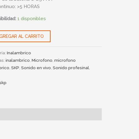
ontinuo: >5 HORAS
bilidad:
1 disponibles
GREGAR AL CARRITO
ría:
Inalambrico
as:
inalambrico
,
Microfono
,
microfono
brico
,
SKP
,
Sonido en vivo
,
Sonido profesinal
,
skp