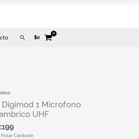
Buscar
cto
$
0
brico
od
 Digimod 1 Microfono
lambrico UHF
fono
brico
.199
 Polar Cardiode
ad