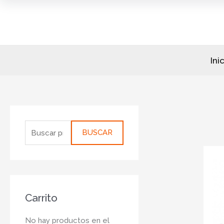
Ir
al
contenido
Ini
B
u
BUSCAR
s
c
a
r
Carrito
p
o
No hay productos en el