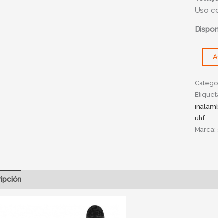
Uso c
Disponi
A
Catego
Etiquet
inalam
uhf
Marca:
ipción
Información adicional