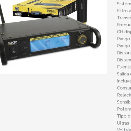
Sistem
Filtro
Transm
Frecue
CH dis
Rango
Rango 
Distor
Distan
Fuente
Salida
Incluy
Consu
Relaci
Sensib
Potenc
Tipo d
Ultras
Voltaje