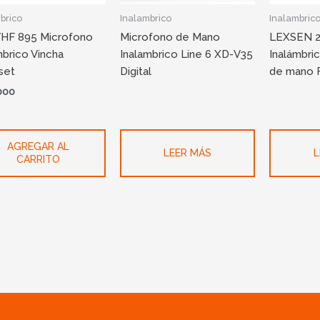
brico
Inalambrico
Inalambric
HF 895 Microfono
Microfono de Mano
LEXSEN 2
mbrico Vincha
Inalambrico Line 6 XD-V35
Inalámbri
set
Digital
de mano F
000
AGREGAR AL
LEER MÁS
L
CARRITO