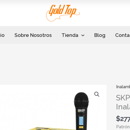
cio
Sobre Nosotros
Tienda
Blog
Conta
Inalam
SKP
Digim
SKP
1
Ina
Micro
Inalam
$
277
UHF
Patrón
cantid