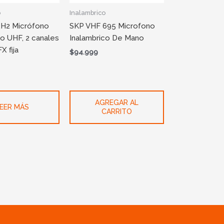
o
Inalambrico
H2 Micrófono
SKP VHF 695 Microfono
co UHF, 2 canales
Inalambrico De Mano
X fija
$
94.999
AGREGAR AL
EER MÁS
CARRITO