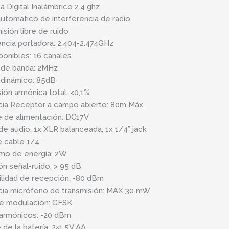
a Digital Inalámbrico 2.4 ghz
 automático de interferencia de radio
isión libre de ruido
ncia portadora: 2.404-2.474GHz
ponibles: 16 canales
 de banda: 2MHz
dinámico: 85dB
sión armónica total: <0,1%
cia Receptor a campo abierto: 80m Máx.
 de alimentación: DC17V
 de audio: 1x XLR balanceada; 1x 1/4” jack
e cable 1/4”
mo de energía: 2W
ón señal-ruido: > 95 dB
ilidad de recepción: -80 dBm
ia micrófono de transmisión: MAX 30 mW
e modulación: GFSK
 armónicos: -20 dBm
 de la batería: 2×1.5V AA