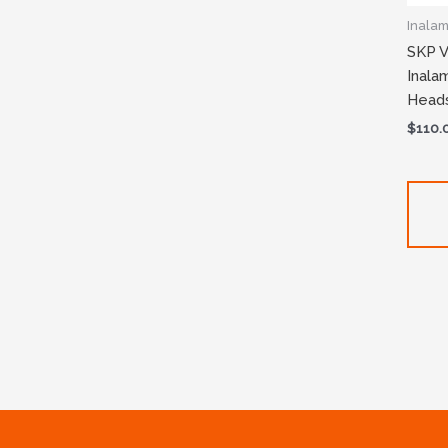
Inalam
SKP V
Inala
Head
$
110.