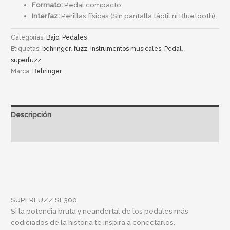
Formato:
Pedal compacto.
Interfaz:
Perillas físicas (Sin pantalla táctil ni Bluetooth).
Categorías:
Bajo
,
Pedales
Etiquetas:
behringer
,
fuzz
,
Instrumentos musicales
,
Pedal
,
superfuzz
Marca:
Behringer
Descripción
Información adicional
SUPERFUZZ SF300
Si la potencia bruta y neandertal de los pedales más
codiciados de la historia te inspira a conectarlos,