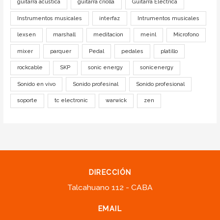
guitarra acustica
guitarra criolla
Guitarra Electrica
Instrumentos musicales
interfaz
Intrumentos musicales
lexsen
marshall
meditacion
meinl
Microfono
mixer
parquer
Pedal
pedales
platillo
rockcable
SKP
sonic energy
sonicenergy
Sonido en vivo
Sonido profesinal
Sonido profesional
soporte
tc electronic
warwick
zen
DIRECCIÓN
Talcahuano 112 - CABA
EMAIL