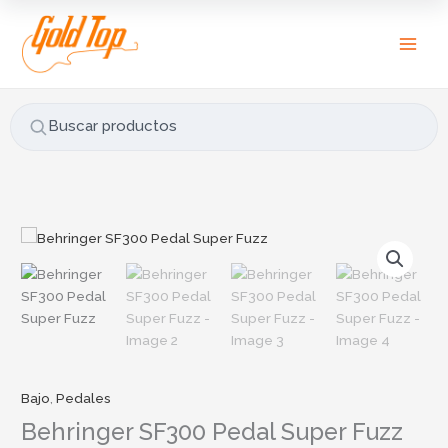
Ir
B
al
u
contenido
s
c
a
Buscar productos
r
p
o
r
:
Bajo
,
Pedales
Behringer SF300 Pedal Super Fuzz