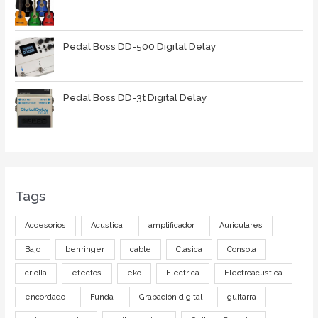
Pedal Boss DD-500 Digital Delay
Pedal Boss DD-3t Digital Delay
Tags
Accesorios
Acustica
amplificador
Auriculares
Bajo
behringer
cable
Clasica
Consola
criolla
efectos
eko
Electrica
Electroacustica
encordado
Funda
Grabación digital
guitarra