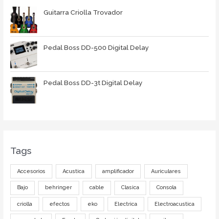
Guitarra Criolla Trovador
Pedal Boss DD-500 Digital Delay
Pedal Boss DD-3t Digital Delay
Tags
Accesorios
Acustica
amplificador
Auriculares
Bajo
behringer
cable
Clasica
Consola
criolla
efectos
eko
Electrica
Electroacustica