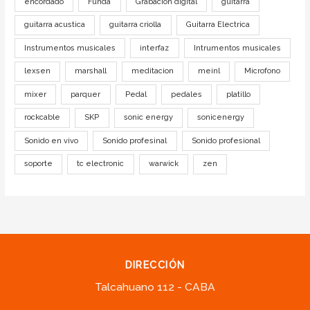
encordado
Funda
Grabación digital
guitarra
guitarra acustica
guitarra criolla
Guitarra Electrica
Instrumentos musicales
interfaz
Intrumentos musicales
lexsen
marshall
meditacion
meinl
Microfono
mixer
parquer
Pedal
pedales
platillo
rockcable
SKP
sonic energy
sonicenergy
Sonido en vivo
Sonido profesinal
Sonido profesional
soporte
tc electronic
warwick
zen
DIRECCIÓN
Talcahuano 112 - CABA