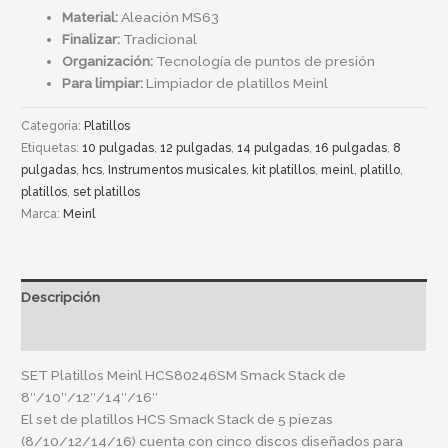
Material:
Aleación MS63
Finalizar:
Tradicional
Organización:
Tecnología de puntos de presión
Para limpiar:
Limpiador de platillos Meinl
Categoría:
Platillos
Etiquetas:
10 pulgadas
,
12 pulgadas
,
14 pulgadas
,
16 pulgadas
,
8
pulgadas
,
hcs
,
Instrumentos musicales
,
kit platillos
,
meinl
,
platillo
,
platillos
,
set platillos
Marca:
Meinl
Descripción
Información adicional
SET Platillos Meinl HCS80246SM Smack Stack de
8″/10″/12″/14″/16″
El set de platillos HCS Smack Stack de 5 piezas
(8/10/12/14/16) cuenta con cinco discos diseñados para