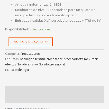
Amplia implementación MIDI
Medidores de nivel LED precisos para un ajuste de
nivel perfecto y un rendimiento óptimo
Entradas y salidas XLR servobalanceadas y TRS de ¼”
Disponibilidad:
1 disponibles
AGREGAR AL CARRITO
Categoría:
Procesadores
Etiquetas:
behringer
,
fx2000
,
procesador
,
procesador fx
,
rack
,
rack
efectos
,
Sonido en vivo
,
Sonido profesional
Marca:
Behringer
Descripción
Información adicional