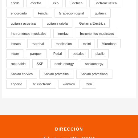
criolla
efectos
eko
Electrica
Electroacustica
encordado
Funda
Grabación digital
guitarra
guitarra acustica
guitarra criolla
Guitarra Electrica
Instrumentos musicales
interfaz
Intrumentos musicales
lexsen
marshall
meditacion
meinl
Microfono
mixer
parquer
Pedal
pedales
platillo
rockcable
SKP
sonic energy
sonicenergy
Sonido en vivo
Sonido profesinal
Sonido profesional
soporte
tc electronic
warwick
zen
DIRECCIÓN