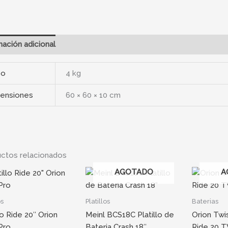
mación adicional
so
4 kg
ensiones
60 × 60 × 10 cm
ctos relacionados
AGOTADO
A
os
Platillos
Baterias
lo Ride 20″ Orion
Meinl BCS18C Platillo de
Orion Tw
Pro
Bateria Crash 18″
Ride 20 