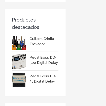
r
:
Productos
destacados
Guitarra Criolla
Trovador
Pedal Boss DD-
500 Digital Delay
Pedal Boss DD-
3t Digital Delay