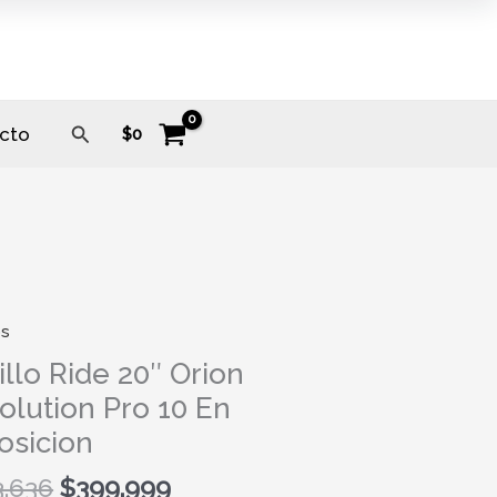
Buscar
cto
$
0
os
Original
Current
o
price
price
illo Ride 20″ Orion
was:
is:
olution Pro 10 En
$503.636.
$399.999.
osicion
tion
3.636
$
399.999