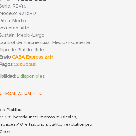
Serie: REV10
Modelo: RV20RD
cion
Pitch: Medio
ad
Volumen: Alto
Sustain: Medio-Largo
Control de Frecuencias: Medio-Excelente
Tipo de Platillo: Ride
Envio
CABA Express 24H
Pagos
12 cuotas!
bilidad:
1 disponibles
GREGAR AL CARRITO
ría:
Platillos
as:
20"
,
bateria
,
Instrumentos musicales
,
nidades / Ofertas
,
orion
,
platillo
,
revolution pro
Orion