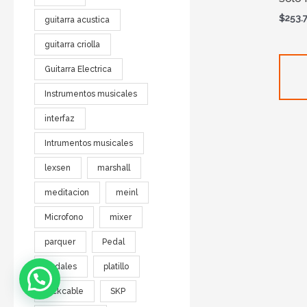
$
253.
guitarra acustica
guitarra criolla
Guitarra Electrica
Instrumentos musicales
interfaz
Intrumentos musicales
lexsen
marshall
meditacion
meinl
Microfono
mixer
parquer
Pedal
pedales
platillo
rockcable
SKP