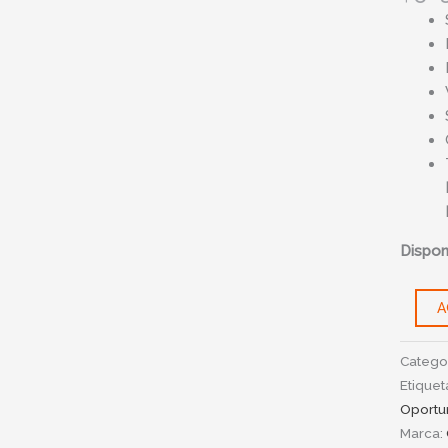
En
Exposi
cantid
Disponi
A
Catego
Etiquet
Oportu
Marca: