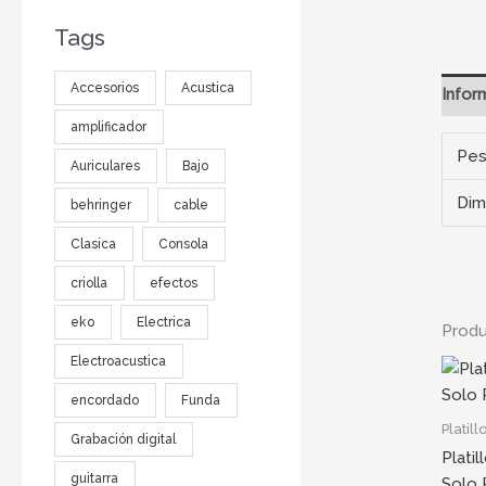
Tags
Accesorios
Acustica
Infor
amplificador
Pe
Auriculares
Bajo
Dim
behringer
cable
Clasica
Consola
criolla
efectos
eko
Electrica
Produ
Electroacustica
encordado
Funda
Platill
Grabación digital
Platil
guitarra
Solo 