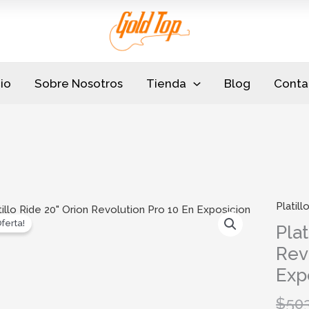
cio
Sobre Nosotros
Tienda
Blog
Conta
Platill
Platill
Oferta!
Ride
Plat
20"
Rev
Orion
Exp
Revolu
Pro
$
50
10