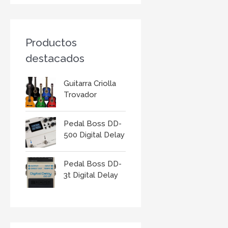
r
:
Productos
destacados
Guitarra Criolla
Trovador
Pedal Boss DD-
500 Digital Delay
Pedal Boss DD-
3t Digital Delay