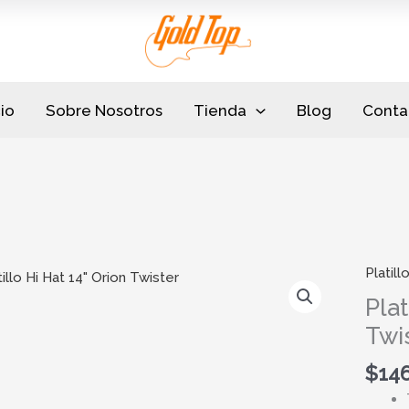
cio
Sobre Nosotros
Tienda
Blog
Conta
Platill
Platill
Hi
Plat
Hat
Twi
14"
Orion
$
146
Twiste
cantid