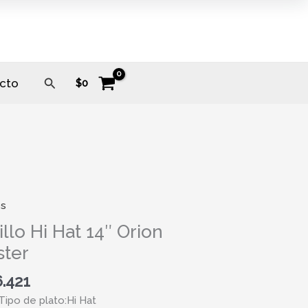
Buscar
cto
$
0
os
o
illo Hi Hat 14″ Orion
ster
.421
r
Tipo de plato:Hi Hat
ad