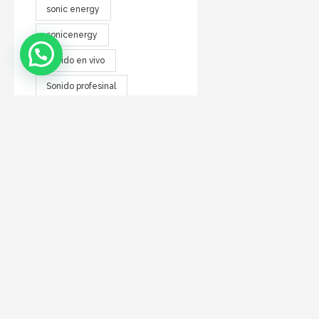
sonic energy
sonicenergy
Sonido en vivo
Sonido profesinal
Sonido profesional
soporte
tc electronic
warwick
zen
DIRECCIÓN
Talcahuano 112 - CABA