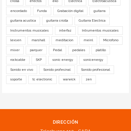
criolla
efectos
eko
Electrica
Electroacustica
encordado
Funda
Grabación digital
guitarra
guitarra acustica
guitarra criolla
Guitarra Electrica
Instrumentos musicales
interfaz
Intrumentos musicales
lexsen
marshall
meditacion
meinl
Microfono
mixer
parquer
Pedal
pedales
platillo
rockcable
SKP
sonic energy
sonicenergy
Sonido en vivo
Sonido profesinal
Sonido profesional
soporte
tc electronic
warwick
zen
DIRECCIÓN