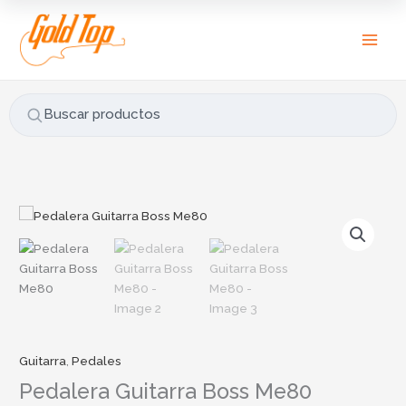
Ir
B
al
u
contenido
s
c
a
Buscar productos
r
p
o
r
:
Guitarra
,
Pedales
Pedalera Guitarra Boss Me80