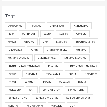
Tags
Accesorios
Acustica
amplificador
Auriculares
Bajo
behringer
cable
Clasica
Consola
criolla
efectos
eko
Electrica
Electroacustica
encordado
Funda
Grabación digital
guitarra
guitarra acustica
guitarra criolla
Guitarra Electrica
Instrumentos musicales
interfaz
Intrumentos musicales
lexsen
marshall
meditacion
meinl
Microfono
mixer
parquer
Pedal
pedales
platillo
rockcable
SKP
sonic energy
sonicenergy
Sonido en vivo
Sonido profesinal
Sonido profesional
soporte
tc electronic
warwick
zen