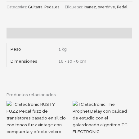
Categorías:
Guitarra
,
Pedales
Etiquetas:
Ibanez
,
overdrive
,
Pedal
Información adicional
Peso
1 kg
Dimensiones
16 × 10 × 8 cm
Productos relacionados