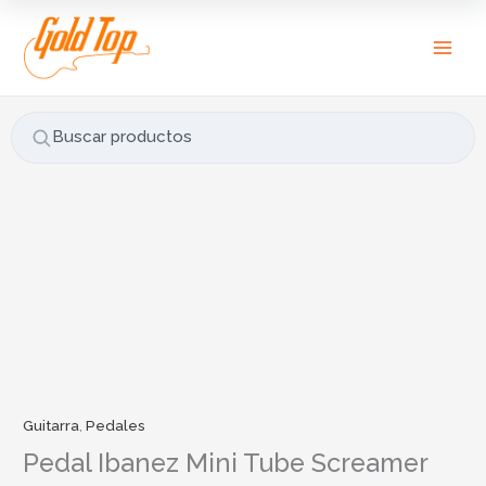
Ir
B
al
u
contenido
s
c
a
Buscar productos
r
p
o
r
:
Guitarra
,
Pedales
Pedal Ibanez Mini Tube Screamer