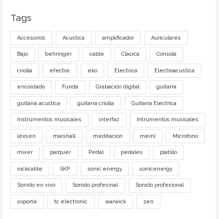
Tags
Accesorios
Acustica
amplificador
Auriculares
Bajo
behringer
cable
Clasica
Consola
criolla
efectos
eko
Electrica
Electroacustica
encordado
Funda
Grabación digital
guitarra
guitarra acustica
guitarra criolla
Guitarra Electrica
Instrumentos musicales
interfaz
Intrumentos musicales
lexsen
marshall
meditacion
meinl
Microfono
mixer
parquer
Pedal
pedales
platillo
rockcable
SKP
sonic energy
sonicenergy
Sonido en vivo
Sonido profesinal
Sonido profesional
soporte
tc electronic
warwick
zen