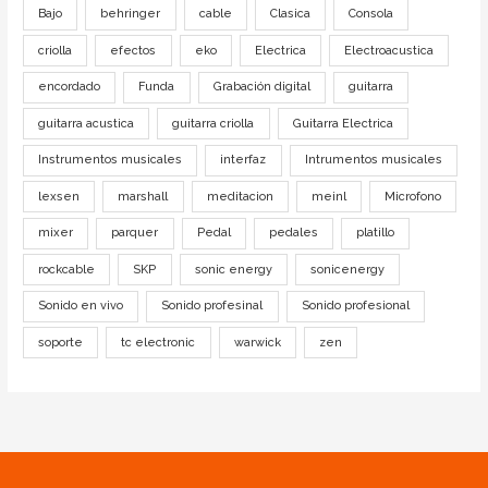
Bajo
behringer
cable
Clasica
Consola
criolla
efectos
eko
Electrica
Electroacustica
encordado
Funda
Grabación digital
guitarra
guitarra acustica
guitarra criolla
Guitarra Electrica
Instrumentos musicales
interfaz
Intrumentos musicales
lexsen
marshall
meditacion
meinl
Microfono
mixer
parquer
Pedal
pedales
platillo
rockcable
SKP
sonic energy
sonicenergy
Sonido en vivo
Sonido profesinal
Sonido profesional
soporte
tc electronic
warwick
zen