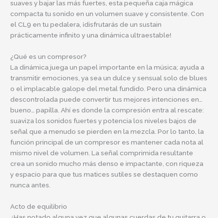
suaves y bajar las más fuertes, esta pequeña caja mágica
compacta tu sonido en un volumen suave y consistente. Con
el CL9 en tu pedalera, ¡disfrutarás de un sustain
prácticamente infinito y una dinámica ultraestable!
¿Qué es un compresor?
La dinámica juega un papel importante en la música; ayuda a
transmitir emociones, ya sea un dulce y sensual solo de blues
o el implacable galope del metal fundido. Pero una dinámica
descontrolada puede convertir tus mejores intenciones en…
bueno… papilla. Ahí es donde la compresión entra al rescate:
suaviza los sonidos fuertes y potencia los niveles bajos de
señal que a menudo se pierden en la mezcla. Por lo tanto, la
función principal de un compresor es mantener cada nota al
mismo nivel de volumen. La señal comprimida resultante
crea un sonido mucho más denso e impactante, con riqueza
y espacio para que tus matices sutiles se destaquen como
nunca antes.
Acto de equilibrio
¿Has notado alguna vez que algunas cuerdas de tu guitarra o