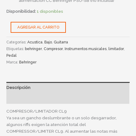
alimentación CC Behringer PSU-SB (no incluida)
Disponibilidad:
1 disponibles
AGREGAR AL CARRITO
Categorías:
Acustica
,
Bajo
,
Guitarra
Etiquetas:
behringer
,
Compresor
,
Instrumentos musicales
,
limitador
,
Pedal
Marca:
Behringer
Descripción
Información adicional
COMPRESOR/LIMITADOR CL9
Ya sea un gancho deslumbrante o un solo desgarrador,
algunos riffs exigen la atención total del
COMPRESSOR/LIMITER CL9. Al aumentar las notas más