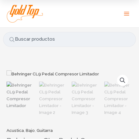
Ir
B
al
u
contenido
s
c
a
Buscar productos
r
p
o
r
Behringer
:
CL9
Pedal
Compresor
Limitador
cantidad
Acustica
,
Bajo
,
Guitarra