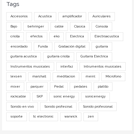
Tags
Accesorios
Acustica
amplificador
Auriculares
Bajo
behringer
cable
Clasica
Consola
criolla
efectos
eko
Electrica
Electroacustica
encordado
Funda
Grabación digital
guitarra
guitarra acustica
guitarra criolla
Guitarra Electrica
Instrumentos musicales
interfaz
Intrumentos musicales
lexsen
marshall
meditacion
meinl
Microfono
mixer
parquer
Pedal
pedales
platillo
rockcable
SKP
sonic energy
sonicenergy
Sonido en vivo
Sonido profesinal
Sonido profesional
soporte
tc electronic
warwick
zen