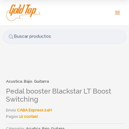
Ir
B
al
u
contenido
s
c
a
Buscar productos
r
p
o
r
:
Acustica
,
Bajo
,
Guitarra
Pedal booster Blackstar LT Boost
Switching
Envio
CABA Express 24H
Pagos
12 cuotas!
Categorías:
Acustica
,
Bajo
,
Guitarra