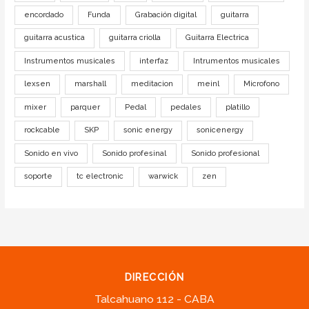
encordado
Funda
Grabación digital
guitarra
guitarra acustica
guitarra criolla
Guitarra Electrica
Instrumentos musicales
interfaz
Intrumentos musicales
lexsen
marshall
meditacion
meinl
Microfono
mixer
parquer
Pedal
pedales
platillo
rockcable
SKP
sonic energy
sonicenergy
Sonido en vivo
Sonido profesinal
Sonido profesional
soporte
tc electronic
warwick
zen
DIRECCIÓN
Talcahuano 112 - CABA