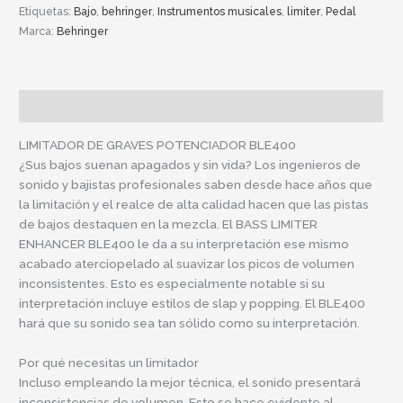
Etiquetas:
Bajo
,
behringer
,
Instrumentos musicales
,
limiter
,
Pedal
Marca:
Behringer
Descripción
LIMITADOR DE GRAVES POTENCIADOR BLE400
¿Sus bajos suenan apagados y sin vida? Los ingenieros de
sonido y bajistas profesionales saben desde hace años que
la limitación y el realce de alta calidad hacen que las pistas
de bajos destaquen en la mezcla. El BASS LIMITER
ENHANCER BLE400 le da a su interpretación ese mismo
acabado aterciopelado al suavizar los picos de volumen
inconsistentes. Esto es especialmente notable si su
interpretación incluye estilos de slap y popping. El BLE400
hará que su sonido sea tan sólido como su interpretación.
Por qué necesitas un limitador
Incluso empleando la mejor técnica, el sonido presentará
inconsistencias de volumen. Esto se hace evidente al