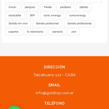
mixer
parquer
Pedal
pedales
platillo
rockcable
SKP
sonic energy
sonicenergy
Sonido en vivo
Sonido profesinal
Sonido profesional
soporte
tc electronic
warwick
zen
DIRECCIÓN
Talcahuano 112 - CABA
EMAIL
info@goldtop.com.ar
TELÉFONO