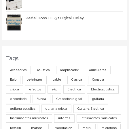
Pedal Boss DD-3t Digital Delay
Tags
Accesorios
Acustica
amplificador
Auriculares
Bajo
behringer
cable
Clasica
Consola
criolla
efectos
eko
Electrica
Electroacustica
encordado
Funda
Grabación digital
guitarra
guitarra acustica
guitarra criolla
Guitarra Electrica
Instrumentos musicales
interfaz
Intrumentos musicales
lexsen
marshall
meditacion
meinl
Microfono