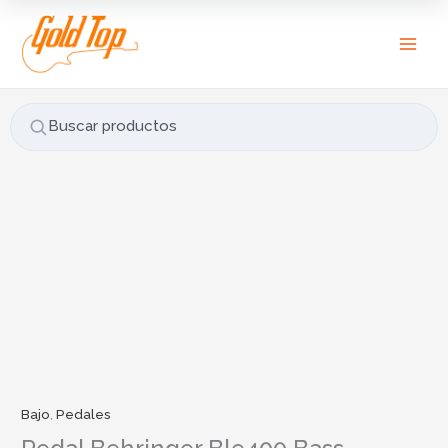
Ir
B
al
u
contenido
s
c
a
Buscar productos
r
p
o
r
:
Bajo
,
Pedales