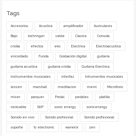
Tags
Accesorios
Acustica
amplificador
Auriculares
Bajo
behringer
cable
Clasica
Consola
criolla
efectos
eko
Electrica
Electroacustica
encordado
Funda
Grabación digital
guitarra
guitarra acustica
guitarra criolla
Guitarra Electrica
Instrumentos musicales
interfaz
Intrumentos musicales
lexsen
marshall
meditacion
meinl
Microfono
mixer
parquer
Pedal
pedales
platillo
rockcable
SKP
sonic energy
sonicenergy
Sonido en vivo
Sonido profesinal
Sonido profesional
soporte
tc electronic
warwick
zen