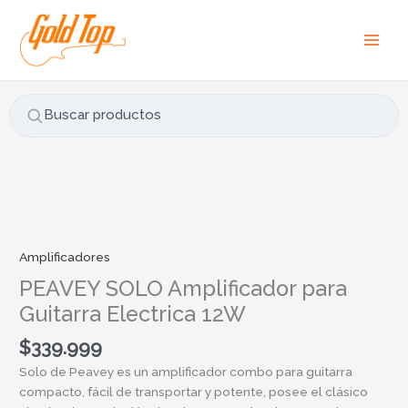
Ir
B
al
u
contenido
s
c
a
Buscar productos
r
p
o
r
:
Amplificadores
PEAVEY SOLO Amplificador para
Guitarra Electrica 12W
$
339.999
Solo de Peavey es un amplificador combo para guitarra
compacto, fácil de transportar y potente, posee el clásico