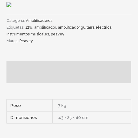
Categoría:
Amplificadores
Etiquetas:
12w
,
amplificador
,
amplificador guitarra electrica
,
Instrumentos musicales
,
peavey
Marca:
Peavey
Descripción
Información adicional
Peso
7 kg
Dimensiones
43 × 25 × 40 cm