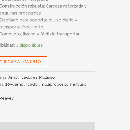
Construcción robusta:
Carcasa reforzada y
esquinas protegidas
Diseñado para soportar el uso diario y
transporte frecuente.
Compacto, liviano y fácil de transportar.
bilidad:
1 disponibles
GREGAR AL CARRITO
rías:
Amplificadores
,
Multiuso
as:
20w
,
amplificador
,
multiproposito
,
multiuso
,
y
Peavey