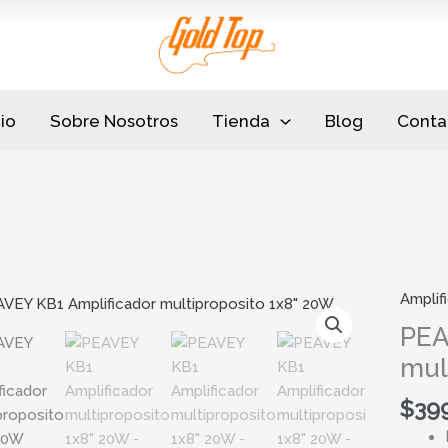
cio
Sobre Nosotros
Tienda
Blog
Conta
Amplif
PEAVE
KB1
PEA
Amplif
mul
multip
1x8"
$
39
20W
cantid