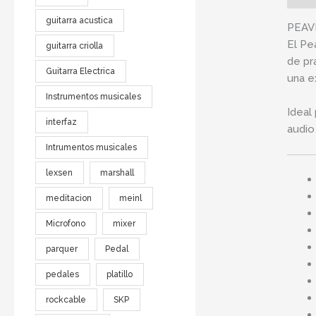
guitarra acustica
PEAVE
El Pe
guitarra criolla
de pr
Guitarra Electrica
una e
Instrumentos musicales
Ideal
interfaz
audio
Intrumentos musicales
lexsen
marshall
meditacion
meinl
Microfono
mixer
parquer
Pedal
pedales
platillo
rockcable
SKP