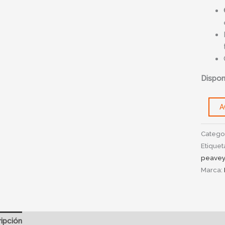
Disponi
A
Catego
Etiquet
peave
Marca:
ipción
Información adicional