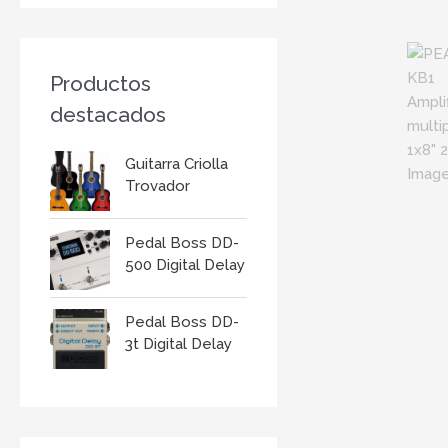
r
:
Productos
destacados
Guitarra Criolla
Trovador
Pedal Boss DD-
500 Digital Delay
Pedal Boss DD-
3t Digital Delay