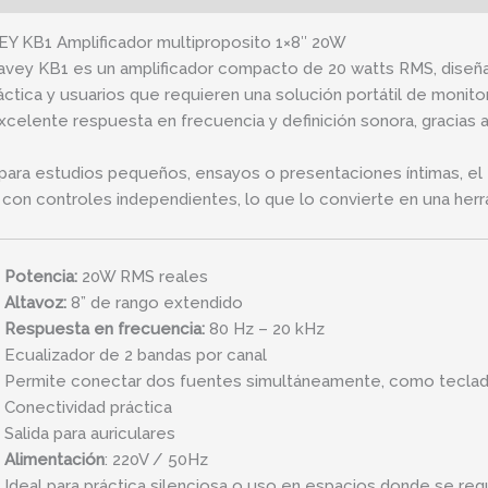
Y KB1 Amplificador multiproposito 1×8″ 20W
avey KB1 es un amplificador compacto de 20 watts RMS, diseñ
áctica y usuarios que requieren una solución portátil de monit
xcelente respuesta en frecuencia y definición sonora, gracias a
 para estudios pequeños, ensayos o presentaciones íntimas, el
 con controles independientes, lo que lo convierte en una herra
Potencia:
20W RMS reales
Altavoz:
8” de rango extendido
Respuesta en frecuencia:
80 Hz – 20 kHz
Ecualizador de 2 bandas por canal
Permite conectar dos fuentes simultáneamente, como teclado
Conectividad práctica
Salida para auriculares
Alimentación
: 220V / 50Hz
Ideal para práctica silenciosa o uso en espacios donde se req