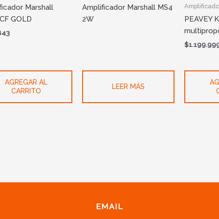
Amplificad
ficador Marshall
Amplificador Marshall MS4
CF GOLD
2W
PEAVEY K
multipro
643
$
1.199.99
AGREGAR AL
AG
LEER MÁS
CARRITO
EMAIL