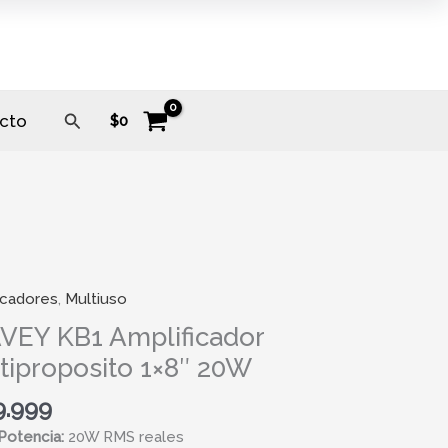
Buscar
cto
$
0
icadores
,
Multiuso
Y
VEY KB1 Amplificador
icador
tiproposito 1×8″ 20W
roposito
9.999
Potencia:
20W RMS reales
ad