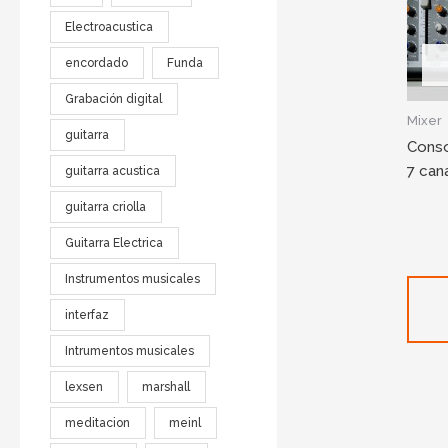
Electroacustica
encordado
Funda
Grabación digital
Mixer
guitarra
Conso
7 can
guitarra acustica
guitarra criolla
Guitarra Electrica
Instrumentos musicales
interfaz
Intrumentos musicales
lexsen
marshall
meditacion
meinl