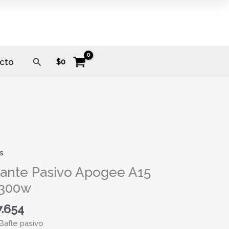
Buscar
cto
$
0
s
te
lante Pasivo Apogee A15
e
 300w
7.654
Bafle pasivo
ad