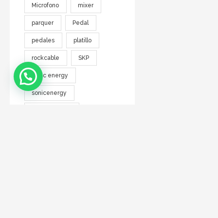
Microfono
mixer
parquer
Pedal
pedales
platillo
rockcable
SKP
sonic energy
sonicenergy
Sonido en vivo
Sonido profesinal
Sonido profesional
soporte
tc electronic
warwick
zen