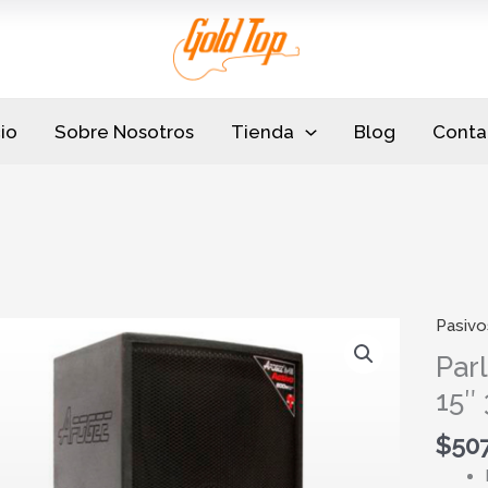
cio
Sobre Nosotros
Tienda
Blog
Conta
Pasivo
Parlan
Pasivo
Par
Apoge
15″
A15
15"
$
50
300w
cantid