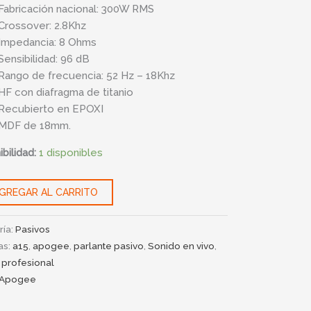
Fabricación nacional: 300W RMS
Crossover: 2.8Khz
Impedancia: 8 Ohms
Sensibilidad: 96 dB
Rango de frecuencia: 52 Hz – 18Khz
HF con diafragma de titanio
Recubierto en EPOXI
MDF de 18mm.
bilidad:
1 disponibles
GREGAR AL CARRITO
ría:
Pasivos
as:
a15
,
apogee
,
parlante pasivo
,
Sonido en vivo
,
 profesional
Apogee