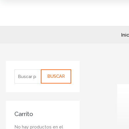
Ir
al
contenido
Ini
B
u
BUSCAR
s
c
a
r
Carrito
p
o
No hay productos en el