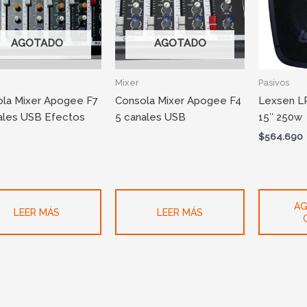
AGOTADO
AGOTADO
Mixer
Pasivos
la Mixer Apogee F7
Consola Mixer Apogee F4
Lexsen LP
ales USB Efectos
5 canales USB
15″ 250w
$
564.690
AG
LEER MÁS
LEER MÁS