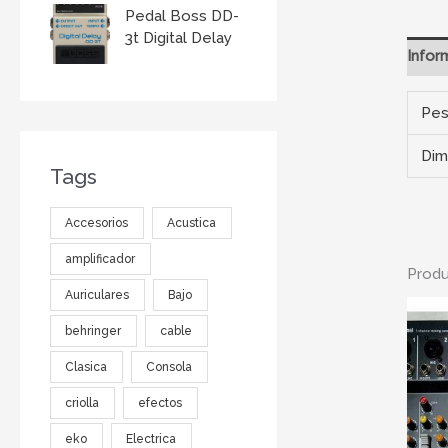
Pedal Boss DD-
3t Digital Delay
Infor
Pe
Dim
Tags
Accesorios
Acustica
amplificador
Produ
Auriculares
Bajo
behringer
cable
Clasica
Consola
criolla
efectos
eko
Electrica