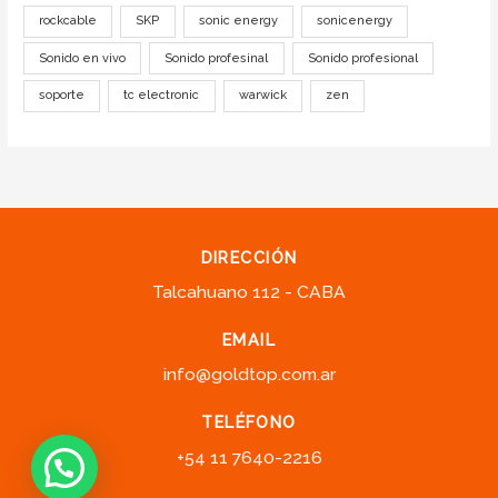
rockcable
SKP
sonic energy
sonicenergy
Sonido en vivo
Sonido profesinal
Sonido profesional
soporte
tc electronic
warwick
zen
DIRECCIÓN
Talcahuano 112 - CABA
EMAIL
info@goldtop.com.ar
TELÉFONO
+54 11 7640-2216