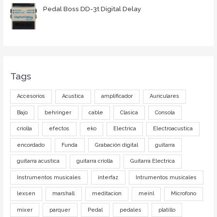
Pedal Boss DD-3t Digital Delay
Tags
Accesorios
Acustica
amplificador
Auriculares
Bajo
behringer
cable
Clasica
Consola
criolla
efectos
eko
Electrica
Electroacustica
encordado
Funda
Grabación digital
guitarra
guitarra acustica
guitarra criolla
Guitarra Electrica
Instrumentos musicales
interfaz
Intrumentos musicales
lexsen
marshall
meditacion
meinl
Microfono
mixer
parquer
Pedal
pedales
platillo