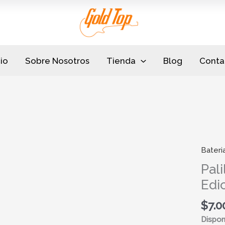
cio
Sobre Nosotros
Tienda
Blog
Conta
Bateri
Palillo
7A
Pal
Punta
Edi
Mader
Edicio
$
7.0
Maple
Disponi
Stagg