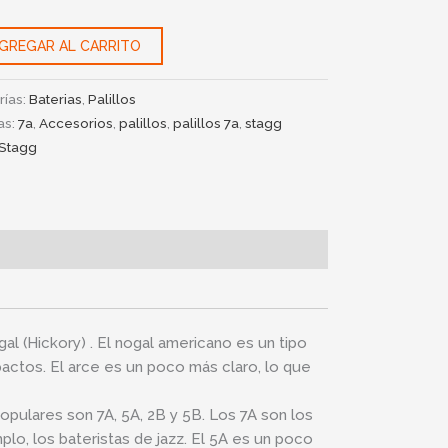
ad
GREGAR AL CARRITO
rías:
Baterias
,
Palillos
as:
7a
,
Accesorios
,
palillos
,
palillos 7a
,
stagg
Stagg
al (Hickory) . El nogal americano es un tipo
actos. El arce es un poco más claro, lo que
pulares son 7A, 5A, 2B y 5B. Los 7A son los
plo, los bateristas de jazz. El 5A es un poco