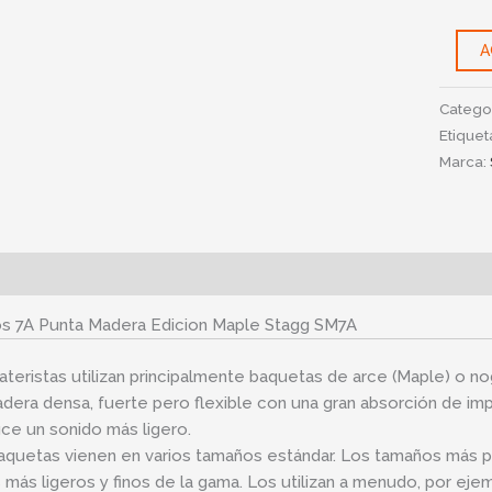
SM7A
cantid
A
Catego
Etiquet
Marca:
ipción
Información adicional
los 7A Punta Madera Edicion Maple Stagg SM7A
ateristas utilizan principalmente baquetas de arce (Maple) o nog
dera densa, fuerte pero flexible con una gran absorción de imp
ce un sonido más ligero.
aquetas vienen en varios tamaños estándar. Los tamaños más po
s más ligeros y finos de la gama. Los utilizan a menudo, por ejem