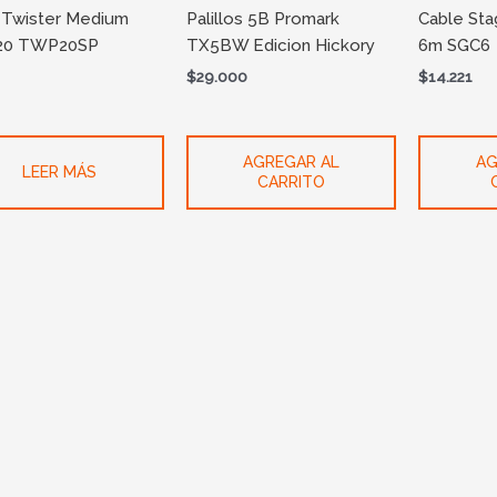
 Twister Medium
Palillos 5B Promark
Cable Sta
 20 TWP20SP
TX5BW Edicion Hickory
6m SGC6
$
29.000
$
14.221
AGREGAR AL
AG
LEER MÁS
CARRITO