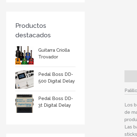
r
:
Productos
destacados
Guitarra Criolla
Trovador
Pedal Boss DD-
Descr
500 Digital Delay
Palil
Pedal Boss DD-
Los b
3t Digital Delay
de ma
produ
Las b
stick