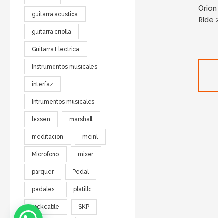
Orion
guitarra acustica
Ride
guitarra criolla
Guitarra Electrica
Instrumentos musicales
interfaz
Intrumentos musicales
lexsen
marshall
meditacion
meinl
Microfono
mixer
parquer
Pedal
pedales
platillo
rockcable
SKP