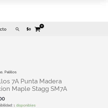
Buscar
cto
$
0
as
,
Palillos
s
illos 7A Punta Madera
cion Maple Stagg SM7A
a
n
00
bilidad:
1 disponibles