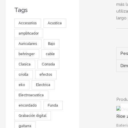
más l
Tags
utili
largo
Accesorios
Acustica
amplificador
Auriculares
Bajo
Pe
behringer
cable
Clasica
Consola
Dim
criolla
efectos
eko
Electrica
Electroacustica
Produ
encordado
Funda
Grabación digital
Bateri
guitarra