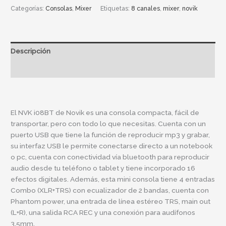
Categorías:
Consolas
,
Mixer
Etiquetas:
8 canales
,
mixer
,
novik
Descripción
Información adicional
El NVK i08BT de Novik es una consola compacta, fácil de
transportar, pero con todo lo que necesitas. Cuenta con un
puerto USB que tiene la función de reproducir mp3 y grabar,
su interfaz USB le permite conectarse directo a un notebook
o pc, cuenta con conectividad vía bluetooth para reproducir
audio desde tu teléfono o tablet y tiene incorporado 16
efectos digitales. Además, esta mini consola tiene 4 entradas
Combo (XLR+TRS) con ecualizador de 2 bandas, cuenta con
Phantom power, una entrada de línea estéreo TRS, main out
(L+R), una salida RCA REC y una conexión para audífonos
3.5mm.