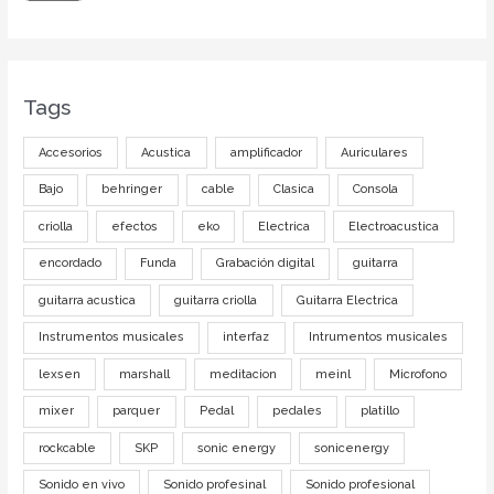
Tags
Accesorios
Acustica
amplificador
Auriculares
Bajo
behringer
cable
Clasica
Consola
criolla
efectos
eko
Electrica
Electroacustica
encordado
Funda
Grabación digital
guitarra
guitarra acustica
guitarra criolla
Guitarra Electrica
Instrumentos musicales
interfaz
Intrumentos musicales
lexsen
marshall
meditacion
meinl
Microfono
mixer
parquer
Pedal
pedales
platillo
rockcable
SKP
sonic energy
sonicenergy
Sonido en vivo
Sonido profesinal
Sonido profesional