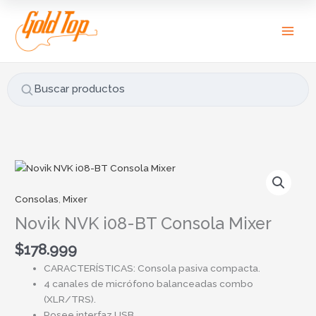
Ir
B
al
u
contenido
s
c
a
Buscar productos
r
p
o
r
Novik
:
NVK
i08-
Consolas
,
Mixer
BT
Novik NVK i08-BT Consola Mixer
Consola
Mixer
$
178.999
cantidad
CARACTERÍSTICAS: Consola pasiva compacta.
4 canales de micrófono balanceadas combo
(XLR/TRS).
Posee interfaz USB.