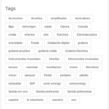
Tags
Accesorios
Acustica
amplificador
Auriculares
Bajo
behringer
cable
Clasica
Consola
criolla
efectos
eko
Electrica
Electroacustica
encordado
Funda
Grabación digital
guitarra
guitarra acustica
guitarra criolla
Guitarra Electrica
Instrumentos musicales
interfaz
Intrumentos musicales
lexsen
marshall
meditacion
meinl
Microfono
mixer
parquer
Pedal
pedales
platillo
rockcable
SKP
sonic energy
sonicenergy
Sonido en vivo
Sonido profesinal
Sonido profesional
soporte
tc electronic
warwick
zen