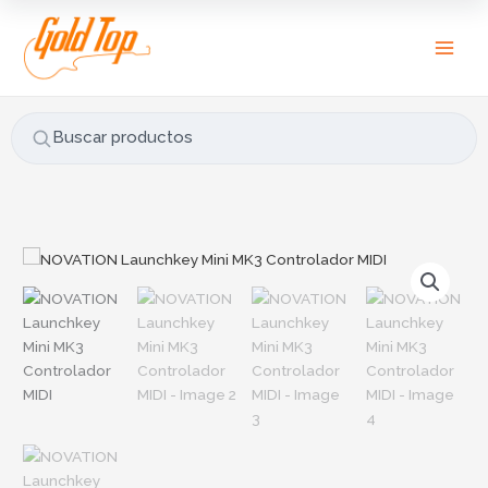
Ir
B
al
u
contenido
s
c
a
Buscar productos
r
p
o
r
NOVATION
:
Launchkey
Mini
MK3
Controlador
MIDI
cantidad