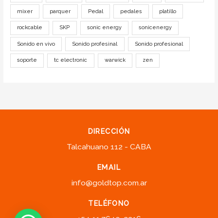
mixer
parquer
Pedal
pedales
platillo
rockcable
SKP
sonic energy
sonicenergy
Sonido en vivo
Sonido profesinal
Sonido profesional
soporte
tc electronic
warwick
zen
DIRECCIÓN
Talcahuano 112 - CABA
EMAIL
info@goldtop.com.ar
TELÉFONO