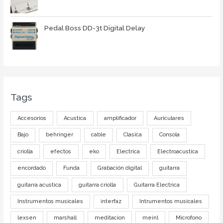
Pedal Boss DD-3t Digital Delay
Tags
Accesorios
Acustica
amplificador
Auriculares
Bajo
behringer
cable
Clasica
Consola
criolla
efectos
eko
Electrica
Electroacustica
encordado
Funda
Grabación digital
guitarra
guitarra acustica
guitarra criolla
Guitarra Electrica
Instrumentos musicales
interfaz
Intrumentos musicales
lexsen
marshall
meditacion
meinl
Microfono