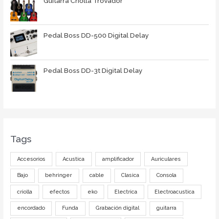
Guitarra Criolla Trovador
Pedal Boss DD-500 Digital Delay
Pedal Boss DD-3t Digital Delay
Tags
Accesorios
Acustica
amplificador
Auriculares
Bajo
behringer
cable
Clasica
Consola
criolla
efectos
eko
Electrica
Electroacustica
encordado
Funda
Grabación digital
guitarra