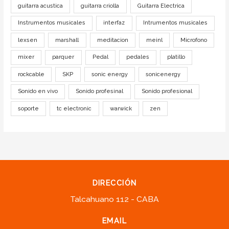
guitarra acustica
guitarra criolla
Guitarra Electrica
Instrumentos musicales
interfaz
Intrumentos musicales
lexsen
marshall
meditacion
meinl
Microfono
mixer
parquer
Pedal
pedales
platillo
rockcable
SKP
sonic energy
sonicenergy
Sonido en vivo
Sonido profesinal
Sonido profesional
soporte
tc electronic
warwick
zen
DIRECCIÓN
Talcahuano 112 - CABA
EMAIL