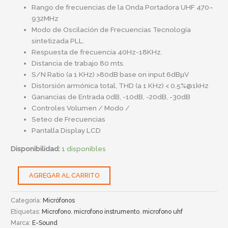
Rango de frecuencias de la Onda Portadora UHF 470–
932MHz
Modo de Oscilación de Frecuencias Tecnología
sintetizada PLL.
Respuesta de frecuencia 40Hz-18KHz.
Distancia de trabajo 80 mts.
S/N Ratio (a 1 KHz) >80dB base on input 6dBμV
Distorsión armónica total, THD (a 1 KHz) < 0.5%@1kHz
Ganancias de Entrada 0dB, -10dB, -20dB, -30dB
Controles Volumen / Modo /
Seteo de Frecuencias
Pantalla Display LCD
Disponibilidad:
1 disponibles
AGREGAR AL CARRITO
Categoría:
Micrófonos
Etiquetas:
Microfono
,
microfono instrumento
,
microfono uhf
Marca:
E-Sound