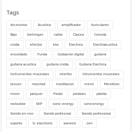
Tags
Accesorios
Acustica
amplificador
Auriculares
Bajo
behringer
cable
Clasica
Consola
criolla
efectos
eko
Electrica
Electroacustica
encordado
Funda
Grabación digital
guitarra
guitarra acustica
guitarra criolla
Guitarra Electrica
Instrumentos musicales
interfaz
Intrumentos musicales
lexsen
marshall
meditacion
meinl
Microfono
mixer
parquer
Pedal
pedales
platillo
rockcable
SKP
sonic energy
sonicenergy
Sonido en vivo
Sonido profesinal
Sonido profesional
soporte
tc electronic
warwick
zen