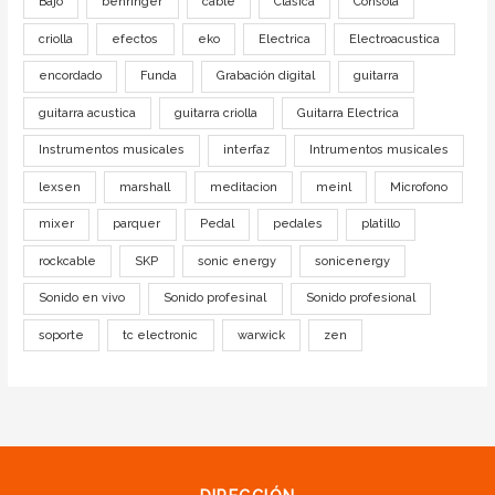
Bajo
behringer
cable
Clasica
Consola
criolla
efectos
eko
Electrica
Electroacustica
encordado
Funda
Grabación digital
guitarra
guitarra acustica
guitarra criolla
Guitarra Electrica
Instrumentos musicales
interfaz
Intrumentos musicales
lexsen
marshall
meditacion
meinl
Microfono
mixer
parquer
Pedal
pedales
platillo
rockcable
SKP
sonic energy
sonicenergy
Sonido en vivo
Sonido profesinal
Sonido profesional
soporte
tc electronic
warwick
zen