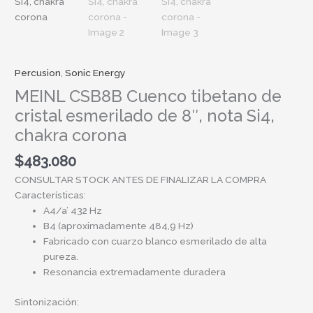
Si4,
chakra
corona
cantidad
Percusion
,
Sonic Energy
MEINL CSB8B Cuenco tibetano de
cristal esmerilado de 8″, nota Si4,
chakra corona
$
483.080
CONSULTAR STOCK ANTES DE FINALIZAR LA COMPRA
Características:
A4/a’ 432 Hz
B4 (aproximadamente 484,9 Hz)
Fabricado con cuarzo blanco esmerilado de alta
pureza.
Resonancia extremadamente duradera
Sintonización: