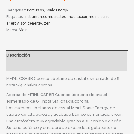
Categorías:
Percusion
,
Sonic Energy
Etiquetas:
Instrumentos musicales
,
meditacion
,
meinl
,
sonic
energy
,
sonicenergy
,
zen
Marca:
Meinl
Descripción
Información adicional
MEINL CSB8B Cuenco tibetano de cristal esmerilado de 8″,
nota Si4, chakra corona
Acerca de MEINL CSB8B Cuenco tibetano de cristal
esmerilado de 8″, nota Si4, chakra corona
Los cuencos tibetanos de cristal Meinl Sonic Energy, de
cuarzo de alta pureza y acabado blanco esmerilado, crean
una atmósfera muy agradable gracias a su sonido y diseño.
Su tono esférico y duradero se expande al golpearlos o
frotarlos suavemente, permitiendo que la energía se sienta