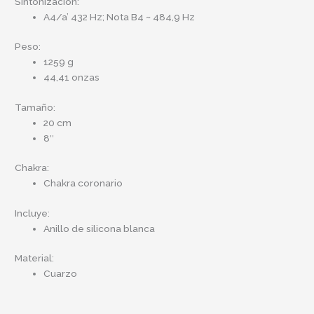
Sintonización:
A4/a’ 432 Hz; Nota B4 ~ 484,9 Hz
Peso:
1259 g
44,41 onzas
Tamaño:
20 cm
8″
Chakra:
Chakra coronario
Incluye:
Anillo de silicona blanca
Material:
Cuarzo