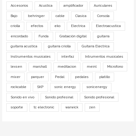
Accesorios
Acustica
amplificador
Auriculares
Bajo
behringer
cable
Clasica
Consola
criolla
efectos
eko
Electrica
Electroacustica
encordado
Funda
Grabación digital
guitarra
guitarra acustica
guitarra criolla
Guitarra Electrica
Instrumentos musicales
interfaz
Intrumentos musicales
lexsen
marshall
meditacion
meinl
Microfono
mixer
parquer
Pedal
pedales
platillo
rockcable
SKP
sonic energy
sonicenergy
Sonido en vivo
Sonido profesinal
Sonido profesional
soporte
tc electronic
warwick
zen