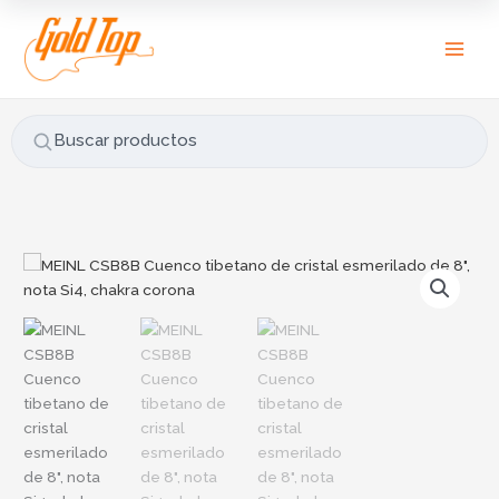
Ir
B
al
u
contenido
s
c
a
Buscar productos
r
p
o
r
MEINL
:
CSB8B
Cuenco
tibetano
de
cristal
esmerilado
de
8",
nota