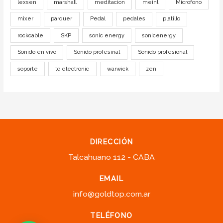
lexsen
marshall
meditacion
meinl
Microfono
mixer
parquer
Pedal
pedales
platillo
rockcable
SKP
sonic energy
sonicenergy
Sonido en vivo
Sonido profesinal
Sonido profesional
soporte
tc electronic
warwick
zen
DIRECCIÓN
Talcahuano 112 - CABA
EMAIL
info@goldtop.com.ar
TELÉFONO