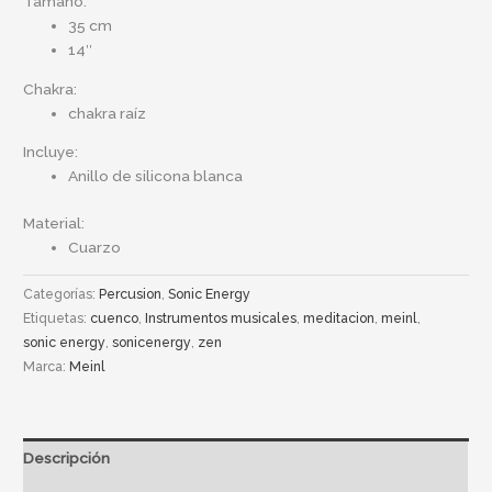
Tamaño:
35 cm
14″
Chakra:
chakra raíz
Incluye:
Anillo de silicona blanca
Material:
Cuarzo
Categorías:
Percusion
,
Sonic Energy
Etiquetas:
cuenco
,
Instrumentos musicales
,
meditacion
,
meinl
,
sonic energy
,
sonicenergy
,
zen
Marca:
Meinl
Descripción