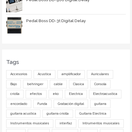
Pedal Boss DD-3t Digital Delay
Tags
Accesorios
Acustica
amplificador
Auriculares
Bajo
behringer
cable
Clasica
Consola
criolla
efectos
eko
Electrica
Electroacustica
encordado
Funda
Grabación digital
guitarra
guitarra acustica
guitarra criolla
Guitarra Electrica
Instrumentos musicales
interfaz
Intrumentos musicales