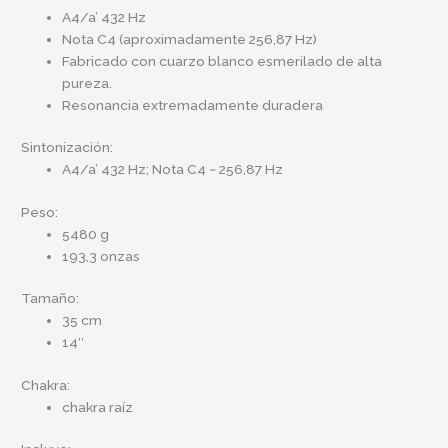
A4/a’ 432 Hz
Nota C4 (aproximadamente 256,87 Hz)
Fabricado con cuarzo blanco esmerilado de alta
pureza.
Resonancia extremadamente duradera
Sintonización:
A4/a’ 432 Hz; Nota C4 ~ 256,87 Hz
Peso:
5480 g
193,3 onzas
Tamaño:
35 cm
14″
Chakra:
chakra raíz