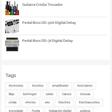
Guitarra Criolla Trovador
Pedal Boss DD-500 Digital Delay
Pedal Boss DD-3t Digital Delay
Tags
Accesorios
Acustica
amplificador
Auriculares
Bajo
behringer
cable
Clasica
Consola
criolla
efectos
eko
Electrica
Electroacustica
encordado
Funda
Grabación digital
guitarra