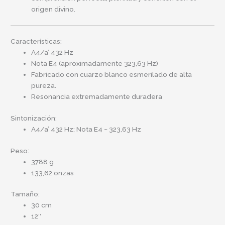
origen divino.
Características:
A4/a’ 432 Hz
Nota E4 (aproximadamente 323,63 Hz)
Fabricado con cuarzo blanco esmerilado de alta
pureza.
Resonancia extremadamente duradera
Sintonización:
A4/a’ 432 Hz; Nota E4 ~ 323,63 Hz
Peso:
3788 g
133,62 onzas
Tamaño:
30 cm
12″