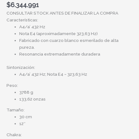
$
6.344.991
CONSULTAR STOCK ANTES DE FINALIZAR LA COMPRA
Características:
A4/a’ 432 Hz
Nota E4 (aproximadamente 323,63 Hz)
Fabricado con cuarzo blanco esmerilado de alta
pureza.
Resonancia extremadamente duradera
Sintonización:
A4/a’ 432 Hz; Nota E4 ~ 323,63 Hz
Peso:
3788 g
133,62 onzas
Tamaño:
30 cm
12″
Chakra: