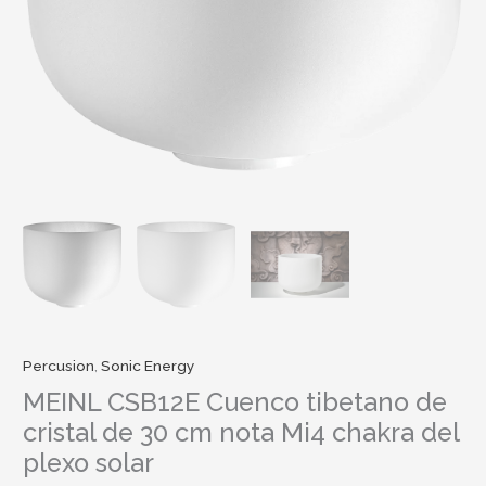
Mi4
chakra
del
plexo
solar
cantidad
Percusion
,
Sonic Energy
MEINL CSB12E Cuenco tibetano de
cristal de 30 cm nota Mi4 chakra del
plexo solar