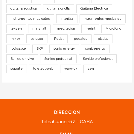
guitarra acustica
guitarra criolla
Guitarra Electrica
Instrumentos musicales
interfaz
Intrumentos musicales
lexsen
marshall
meditacion
meinl
Microfono
mixer
parquer
Pedal
pedales
platillo
rockcable
SKP
sonic energy
sonicenergy
Sonido en vivo
Sonido profesinal
Sonido profesional
soporte
tc electronic
warwick
zen
DIRECCIÓN
Talcahuano 112 - CABA