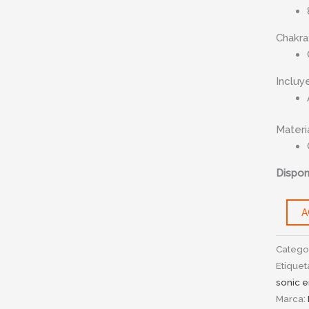
Chakra
Incluy
Materia
Disponi
A
Catego
Etiquet
sonic 
Marca: