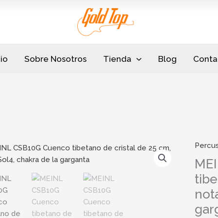
cio
Sobre Nosotros
Tienda
Blog
Conta
Percu
MEINL
CSB10
MEI
Cuenc
tibe
tibeta
not
de
cristal
gar
de