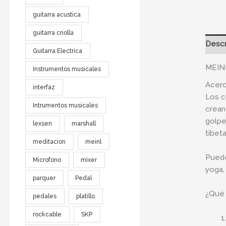
guitarra acustica
guitarra criolla
Descr
Guitarra Electrica
MEINL
Instrumentos musicales
Acerc
interfaz
Los c
Intrumentos musicales
crean
golpe
lexsen
marshall
tibet
meditacion
meinl
Puede
Microfono
mixer
yoga,
parquer
Pedal
¿Qué 
pedales
platillo
rockcable
SKP