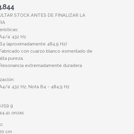
3.844
LTAR STOCK ANTES DE FINALIZAR LA
RA
rísticas:
A4/a’ 432 Hz
B4 (aproximadamente 484,9 Hz)
Fabricado con cuarzo blanco esmerilado de
ta
alta pureza.
ad
Resonancia extremadamente duradera
ización:
A4/a’ 432 Hz; Nota B4 ~ 484,9 Hz
1259 g
44,41 onzas
o:
20 cm