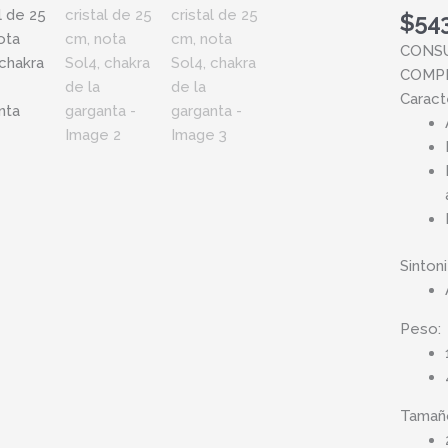
$
54
25
cm,
CONSU
nota
COMP
Sol4,
Caracte
chakra
de
la
gargan
cantid
Sinton
Peso:
Tamañ