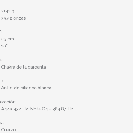
2141 g
75,52 onzas
ño:
25 cm
10″
a:
Chakra de la garganta
ye:
Anillo de silicona blanca
nización:
A4/a’ 432 Hz; Nota G4 ~ 384,87 Hz
al:
Cuarzo