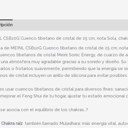
ipción
Información adicional
 CSB10G Cuenco tibetano de cristal de 25 cm, nota Sol4, chakr
a de MEINL CSB10G Cuenco tibetano de cristal de 25 cm, nota 
uencos tibetanos de cristal Meinl Sonic Energy, de cuarzo de 
 una atmósfera muy agradable gracias a su sonido y diseño. Su
arlos o frotarlos suavemente, permitiendo que la energía se s
anos de cristal incluyen un anillo de silicona para evitar posible
s usar cuencos tibetanos de cristal para diversos fines: sanaci
 mejorar el Feng Shui de tu hogar, ajustar tu estado emocional o
se asocia con el equilibrio de los chakras…?
Chakra raíz
también llamado Muladhara: más energía vital, autoco