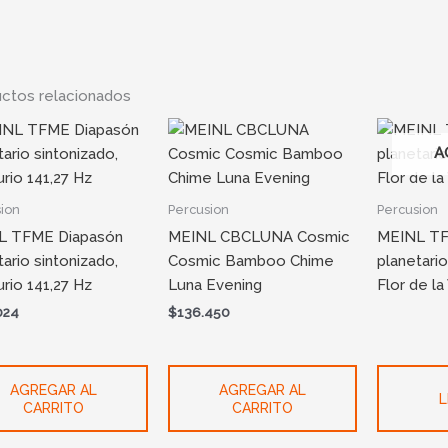
ctos relacionados
A
ion
Percusion
Percusion
L TFME Diapasón
MEINL CBCLUNA Cosmic
MEINL TF
tario sintonizado,
Cosmic Bamboo Chime
planetario
rio 141,27 Hz
Luna Evening
Flor de la
024
$
136.450
AGREGAR AL
AGREGAR AL
L
CARRITO
CARRITO