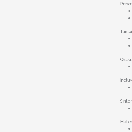
Peso:
Tama
Chakr
Inclu
Sinto
Materi