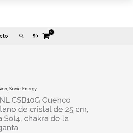
Buscar
cto
$
0
sion
,
Sonic Energy
G
NL CSB10G Cuenco
o
tano de cristal de 25 cm,
no
a Sol4, chakra de la
ganta