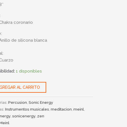
8″
:
Chakra coronario
e:
Anillo de silicona blanca
l:
Cuarzo
bilidad:
1 disponibles
GREGAR AL CARRITO
rías:
Percusion
,
Sonic Energy
as:
Instrumentos musicales
,
meditacion
,
meinl
,
energy
,
sonicenergy
,
zen
Meinl