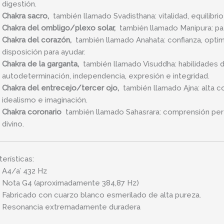
digestión.
Chakra sacro,
también llamado Svadisthana: vitalidad, equilibr
Chakra del ombligo/plexo solar,
también llamado Manipura: paz,
Chakra del corazón,
también llamado Anahata: confianza, optim
disposición para ayudar.
Chakra de la garganta,
también llamado Visuddha: habilidades d
autodeterminación, independencia, expresión e integridad.
Chakra del entrecejo/tercer ojo,
también llamado Ajna: alta con
idealismo e imaginación.
Chakra coronario
también llamado Sahasrara: comprensión perf
divino.
erísticas:
A4/a’ 432 Hz
Nota G4 (aproximadamente 384,87 Hz)
Fabricado con cuarzo blanco esmerilado de alta pureza.
Resonancia extremadamente duradera