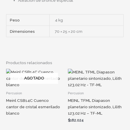
Aleación de bronce especial
Peso
4 kg
Dimensiones
70 × 25 × 20 cm
Productos relacionados
AGOTADO
Percusion
Percusion
Meinl CSB14C Cuenco
MEINL TFML Diapason
cantor de cristal esmerilado
planetario sintonizado, Lilith
blanco
123,02 Hz – TF-ML
$
182.024