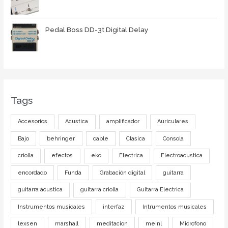
Pedal Boss DD-3t Digital Delay
Tags
Accesorios
Acustica
amplificador
Auriculares
Bajo
behringer
cable
Clasica
Consola
criolla
efectos
eko
Electrica
Electroacustica
encordado
Funda
Grabación digital
guitarra
guitarra acustica
guitarra criolla
Guitarra Electrica
Instrumentos musicales
interfaz
Intrumentos musicales
lexsen
marshall
meditacion
meinl
Microfono