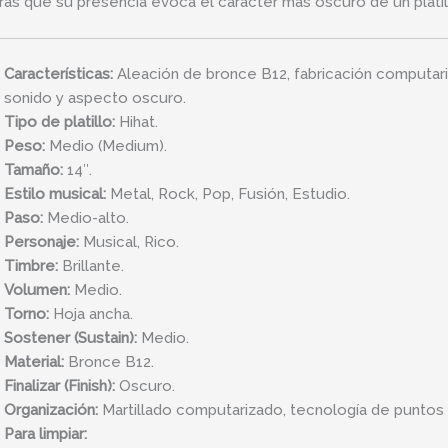
ras que su presencia evoca el carácter más oscuro de un plati
Características:
Aleación de bronce B12, fabricación computari
sonido y aspecto oscuro.
Tipo de platillo:
Hihat.
Peso:
Medio (Medium).
Tamaño:
14″.
Estilo musical:
Metal, Rock, Pop, Fusión, Estudio.
Paso:
Medio-alto.
Personaje:
Musical, Rico.
Timbre:
Brillante.
Volumen:
Medio.
Torno:
Hoja ancha.
Sostener (Sustain):
Medio.
Material:
Bronce B12.
Finalizar (Finish):
Oscuro.
Organización:
Martillado computarizado, tecnología de puntos 
Para limpiar: