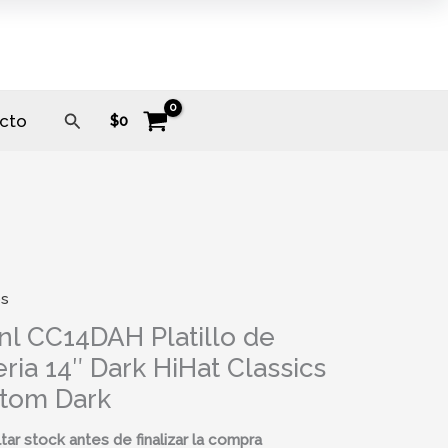
Buscar
cto
$
0
os
nl CC14DAH Platillo de
eria 14″ Dark HiHat Classics
tom Dark
tar stock antes de finalizar la compra