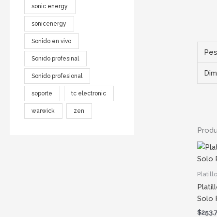
sonic energy
sonicenergy
Sonido en vivo
Pe
Sonido profesinal
Dim
Sonido profesional
soporte
tc electronic
warwick
zen
Produ
Platill
Platil
Solo 
$
253.