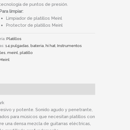
tecnología de puntos de presión.
Para limpiar:
Limpiador de platillos Meinl
Protector de platillos Meinl
ría:
Platillos
as:
14 pulgadas
,
bateria
,
hi hat
,
Instrumentos
les
,
meinl
,
platillo
Meinl
ark
esivo y potente. Sonido agudo y penetrante,
ñados para músicos que necesitan platillos con
tre una densa mezcla de guitarras eléctricas,