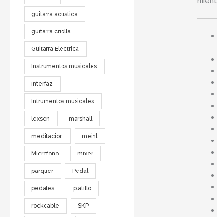
mient
guitarra acustica
guitarra criolla
Guitarra Electrica
Instrumentos musicales
interfaz
Intrumentos musicales
lexsen
marshall
meditacion
meinl
Microfono
mixer
parquer
Pedal
pedales
platillo
rockcable
SKP