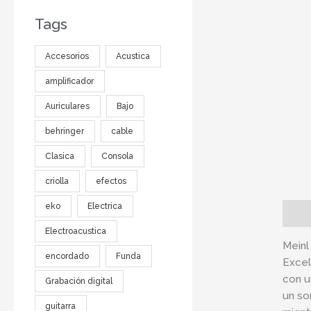
Tags
Accesorios
Acustica
amplificador
Auriculares
Bajo
behringer
cable
Clasica
Consola
criolla
efectos
eko
Electrica
Descr
Electroacustica
Meinl
encordado
Funda
Excel
con u
Grabación digital
un so
guitarra