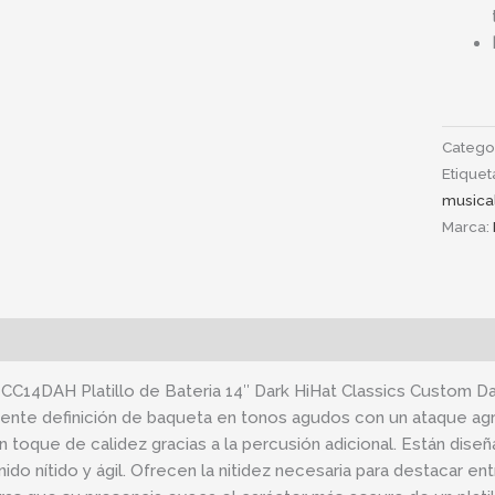
Catego
Etiquet
musica
Marca:
ipción
Información adicional
 CC14DAH Platillo de Bateria 14″ Dark HiHat Classics Custom D
ente definición de baqueta en tonos agudos con un ataque agr
n toque de calidez gracias a la percusión adicional. Están dise
nido nítido y ágil. Ofrecen la nitidez necesaria para destacar en