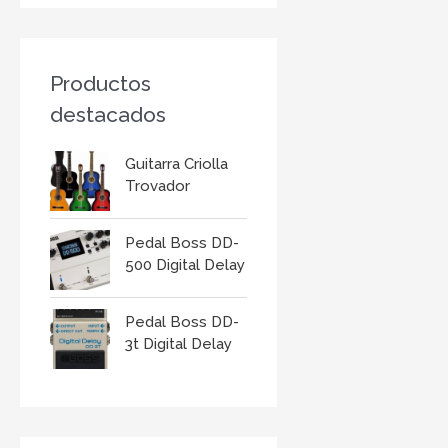
r
:
Productos
destacados
Guitarra Criolla
Trovador
Pedal Boss DD-
500 Digital Delay
Pedal Boss DD-
3t Digital Delay