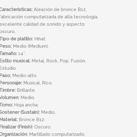
Características:
Aleación de bronce B12,
fabricación computarizada de alta tecnología,
excelente calidad de sonido y aspecto
oscuro.
Tipo de platillo:
Hihat.
Peso:
Medio (Medium).
Tamaño:
14″.
Estilo musical:
Metal, Rock, Pop, Fusión,
Estudio.
Paso:
Medio-alto.
Personaje:
Musical, Rico.
Timbre:
Brillante.
Volumen:
Medio.
Torno:
Hoja ancha.
Sostener (Sustain):
Medio.
Material:
Bronce B12.
Finalizar (Finish):
Oscuro.
Organización:
Martillado computarizado,