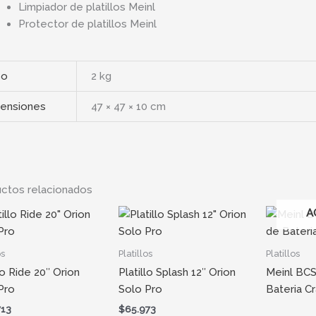
Limpiador de platillos Meinl
Protector de platillos Meinl
so
2 kg
ensiones
47 × 47 × 10 cm
ctos relacionados
A
os
Platillos
Platillos
lo Ride 20″ Orion
Platillo Splash 12″ Orion
Meinl BCS
Pro
Solo Pro
Bateria C
713
$
65.973