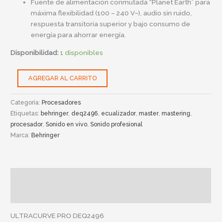
Fuente de alimentación conmutada “Planet Earth” para
máxima flexibilidad (100 – 240 V~), audio sin ruido,
respuesta transitoria superior y bajo consumo de
energía para ahorrar energía.
Disponibilidad:
1 disponibles
AGREGAR AL CARRITO
Categoría:
Procesadores
Etiquetas:
behringer
,
deq2496
,
ecualizador
,
master
,
mastering
,
procesador
,
Sonido en vivo
,
Sonido profesional
Marca:
Behringer
Descripción
Información adicional
ULTRACURVE PRO DEQ2496