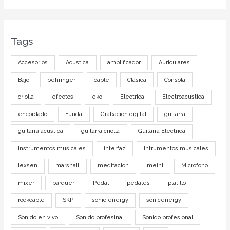
Tags
Accesorios
Acustica
amplificador
Auriculares
Bajo
behringer
cable
Clasica
Consola
criolla
efectos
eko
Electrica
Electroacustica
encordado
Funda
Grabación digital
guitarra
guitarra acustica
guitarra criolla
Guitarra Electrica
Instrumentos musicales
interfaz
Intrumentos musicales
lexsen
marshall
meditacion
meinl
Microfono
mixer
parquer
Pedal
pedales
platillo
rockcable
SKP
sonic energy
sonicenergy
Sonido en vivo
Sonido profesinal
Sonido profesional