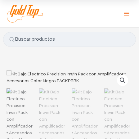
Ir
B
al
u
contenido
s
c
a
Buscar productos
r
p
o
r
Kit
:
Bajo
Electrico
Precision
Inwin
Pack
con
Amplificador
+
Accesorios