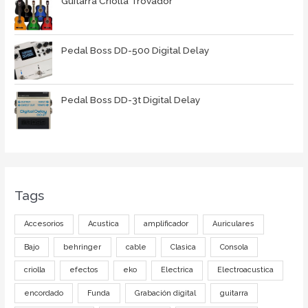
Guitarra Criolla Trovador
Pedal Boss DD-500 Digital Delay
Pedal Boss DD-3t Digital Delay
Tags
Accesorios
Acustica
amplificador
Auriculares
Bajo
behringer
cable
Clasica
Consola
criolla
efectos
eko
Electrica
Electroacustica
encordado
Funda
Grabación digital
guitarra