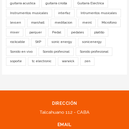
guitarra acustica
guitarra criolla
Guitarra Electrica
Instrumentos musicales
interfaz
Intrumentos musicales
lexsen
marshall
meditacion
meinl
Microfono
mixer
parquer
Pedal
pedales
platillo
rockcable
SKP
sonic energy
sonicenergy
Sonido en vivo
Sonido profesinal
Sonido profesional
soporte
tc electronic
warwick
zen
DIRECCIÓN
Talcahuano 112 - CABA
EMAIL