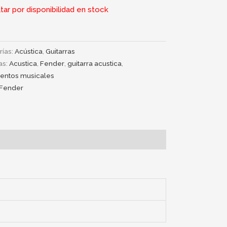
tar por disponibilidad en stock
rías:
Acústica
,
Guitarras
as:
Acustica
,
Fender
,
guitarra acustica
,
mentos musicales
Fender