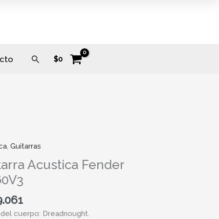
Buscar
cto
$
0
ca
,
Guitarras
tarra Acustica Fender
60V3
9.061
del cuerpo: Dreadnought.