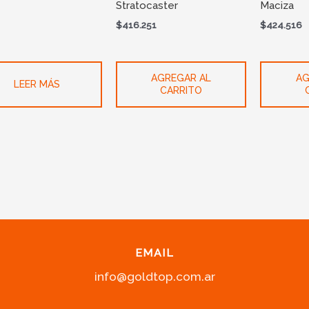
Stratocaster
Maciza
$
416.251
$
424.516
AGREGAR AL
AG
LEER MÁS
CARRITO
EMAIL
info@goldtop.com.ar