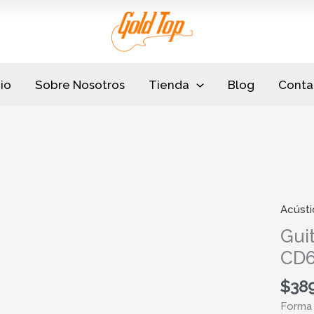
cio
Sobre Nosotros
Tienda
Blog
Conta
Acústi
Gui
CD
$
38
Forma 