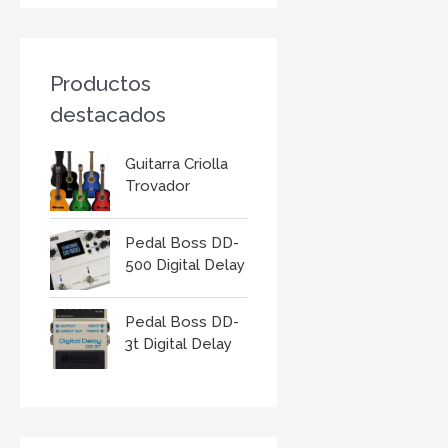
r
:
Productos
destacados
Guitarra Criolla
Trovador
Pedal Boss DD-
500 Digital Delay
Pedal Boss DD-
3t Digital Delay