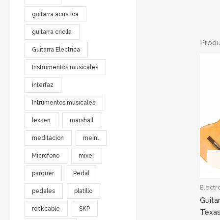
guitarra acustica
guitarra criolla
Produ
Guitarra Electrica
Instrumentos musicales
interfaz
Intrumentos musicales
lexsen
marshall
meditacion
meinl
Microfono
mixer
parquer
Pedal
Electr
pedales
platillo
Guitar
rockcable
SKP
Texas