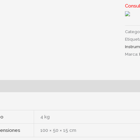
Consul
Catego
Etiquet
Instru
Marca:
ipción
Información adicional
so
4 kg
ensiones
100 × 50 × 15 cm