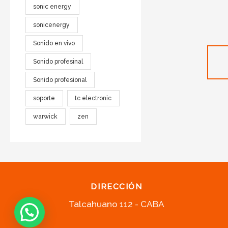
sonic energy
sonicenergy
Sonido en vivo
Sonido profesinal
Sonido profesional
soporte
tc electronic
warwick
zen
DIRECCIÓN
Talcahuano 112 - CABA