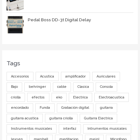
Pedal Boss DD-3t Digital Delay
Tags
Accesorios
Acustica
amplificador
Auriculares
Bajo
behringer
cable
Clasica
Consola
criolla
efectos
eko
Electrica
Electroacustica
encordado
Funda
Grabación digital
guitarra
guitarra acustica
guitarra criolla
Guitarra Electrica
Instrumentos musicales
interfaz
Intrumentos musicales
lexsen
marshall
meditacion
meinl
Microfono