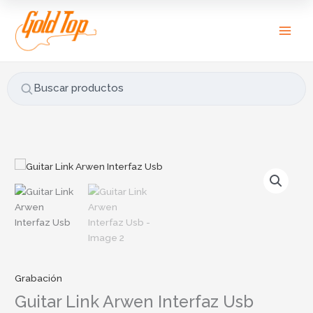
Ir
B
al
u
contenido
s
c
a
Buscar productos
r
p
o
r
:
Grabación
Guitar Link Arwen Interfaz Usb