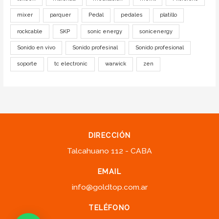
mixer
parquer
Pedal
pedales
platillo
rockcable
SKP
sonic energy
sonicenergy
Sonido en vivo
Sonido profesinal
Sonido profesional
soporte
tc electronic
warwick
zen
DIRECCIÓN
Talcahuano 112 - CABA
EMAIL
info@goldtop.com.ar
TELÉFONO