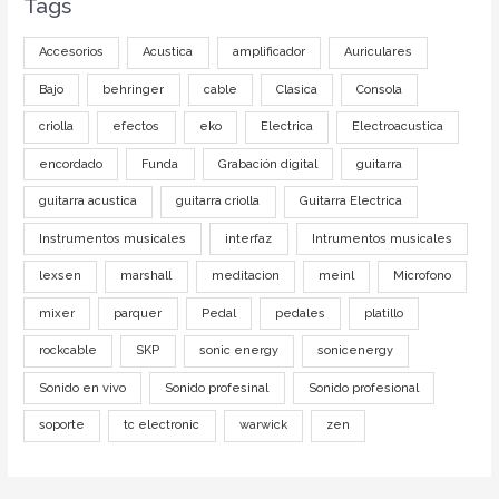
Tags
Accesorios
Acustica
amplificador
Auriculares
Bajo
behringer
cable
Clasica
Consola
criolla
efectos
eko
Electrica
Electroacustica
encordado
Funda
Grabación digital
guitarra
guitarra acustica
guitarra criolla
Guitarra Electrica
Instrumentos musicales
interfaz
Intrumentos musicales
lexsen
marshall
meditacion
meinl
Microfono
mixer
parquer
Pedal
pedales
platillo
rockcable
SKP
sonic energy
sonicenergy
Sonido en vivo
Sonido profesinal
Sonido profesional
soporte
tc electronic
warwick
zen