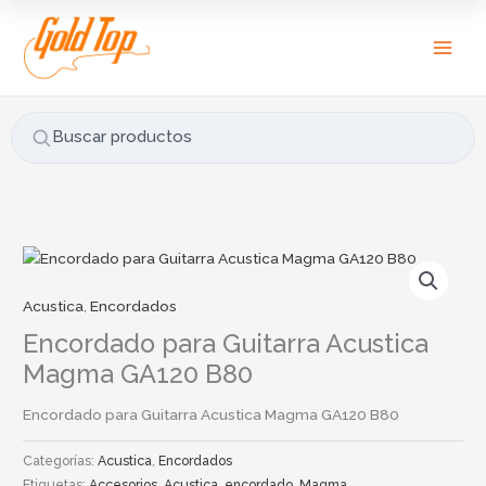
Ir
B
al
u
contenido
s
c
a
Buscar productos
r
p
o
r
:
Acustica
,
Encordados
Encordado para Guitarra Acustica
Magma GA120 B80
Encordado para Guitarra Acustica Magma GA120 B80
Categorías:
Acustica
,
Encordados
Etiquetas:
Accesorios
,
Acustica
,
encordado
,
Magma