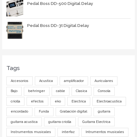
Pedal Boss DD-500 Digital Delay
Pedal Boss DD-3t Digital Delay
Tags
Accesorios
Acustica
amplificador
Auriculares
Bajo
behringer
cable
Clasica
Consola
criolla
efectos
eko
Electrica
Electroacustica
encordado
Funda
Grabación digital
guitarra
guitarra acustica
guitarra criolla
Guitarra Electrica
Instrumentos musicales
interfaz
Intrumentos musicales