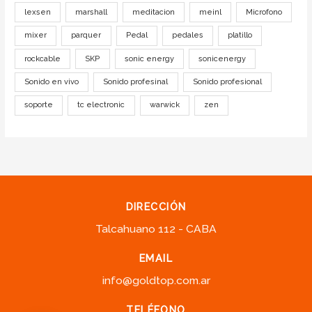
lexsen
marshall
meditacion
meinl
Microfono
mixer
parquer
Pedal
pedales
platillo
rockcable
SKP
sonic energy
sonicenergy
Sonido en vivo
Sonido profesinal
Sonido profesional
soporte
tc electronic
warwick
zen
DIRECCIÓN
Talcahuano 112 - CABA
EMAIL
info@goldtop.com.ar
TELÉFONO