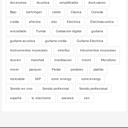
Accesorios
Acustica
amplificador
Auriculares
Bajo
behringer
cable
Clasica
Consola
criolla
efectos
eko
Electrica
Electroacustica
encordado
Funda
Grabación digital
guitarra
guitarra acustica
guitarra criolla
Guitarra Electrica
Instrumentos musicales
interfaz
Intrumentos musicales
lexsen
marshall
meditacion
meinl
Microfono
mixer
parquer
Pedal
pedales
platillo
rockcable
SKP
sonic energy
sonicenergy
Sonido en vivo
Sonido profesinal
Sonido profesional
soporte
tc electronic
warwick
zen