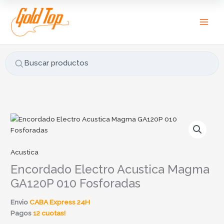
Ir
B
al
u
contenido
s
c
a
Buscar productos
r
p
o
r
:
Acustica
Encordado Electro Acustica Magma
GA120P 010 Fosforadas
Envio
CABA Express 24H
Pagos
12 cuotas!