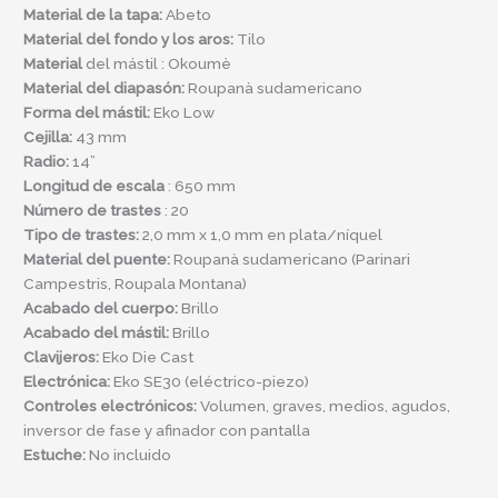
Material de la tapa:
Abeto
Material del fondo y los aros:
Tilo
Material
del mástil : Okoumè
Material del diapasón:
Roupanà sudamericano
Forma del mástil:
Eko Low
Cejilla:
43 mm
Radio:
14”
Longitud de escala
: 650 mm
Número de trastes
: 20
Tipo de trastes:
2,0 mm x 1,0 mm en plata/níquel
Material del puente:
Roupanà sudamericano (Parinari
Campestris, Roupala Montana)
Acabado del cuerpo:
Brillo
Acabado del mástil:
Brillo
Clavijeros
:
Eko Die Cast
Electrónica:
Eko SE30 (eléctrico-piezo)
Controles electrónicos:
Volumen, graves, medios, agudos,
inversor de fase y afinador con pantalla
Estuche
:
No incluido