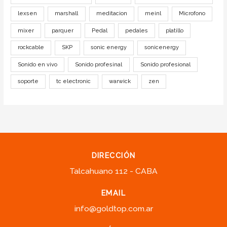
lexsen
marshall
meditacion
meinl
Microfono
mixer
parquer
Pedal
pedales
platillo
rockcable
SKP
sonic energy
sonicenergy
Sonido en vivo
Sonido profesinal
Sonido profesional
soporte
tc electronic
warwick
zen
DIRECCIÓN
Talcahuano 112 - CABA
EMAIL
info@goldtop.com.ar