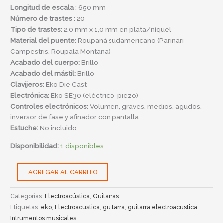
Longitud de escala
: 650 mm
Número de trastes
: 20
Tipo de trastes:
2,0 mm x 1,0 mm en plata/níquel
Material del puente:
Roupanà sudamericano (Parinari
Campestris, Roupala Montana)
Acabado del cuerpo:
Brillo
Acabado del mástil:
Brillo
Clavijeros
:
Eko Die Cast
Electrónica:
Eko SE30 (eléctrico-piezo)
Controles electrónicos:
Volumen, graves, medios, agudos,
inversor de fase y afinador con pantalla
Estuche
:
No incluido
Disponibilidad:
1 disponibles
AGREGAR AL CARRITO
Categorías:
Electroacústica
,
Guitarras
Etiquetas:
eko
,
Electroacustica
,
guitarra
,
guitarra electroacustica
,
Intrumentos musicales