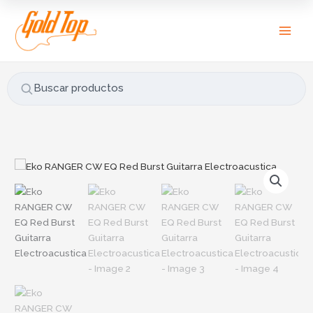
Ir
B
al
u
contenido
s
c
a
Buscar productos
r
p
o
r
Eko
:
RANGER
CW
EQ
Red
Burst
Guitarra
Electroacustica
cantidad