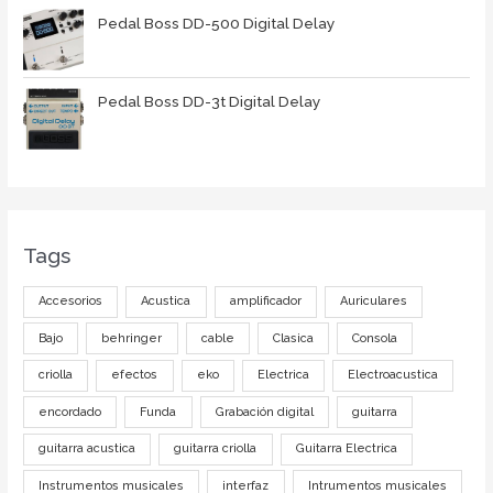
Pedal Boss DD-500 Digital Delay
Pedal Boss DD-3t Digital Delay
Tags
Accesorios
Acustica
amplificador
Auriculares
Bajo
behringer
cable
Clasica
Consola
criolla
efectos
eko
Electrica
Electroacustica
encordado
Funda
Grabación digital
guitarra
guitarra acustica
guitarra criolla
Guitarra Electrica
Instrumentos musicales
interfaz
Intrumentos musicales