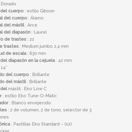
 Dorado
 del cuerpo
: estilo Gibson
al del cuerpo
: Álamo
al del mástil
: Arce
s
al del diapasón
: Laurel
ad
o de trastes
: 22
e trastes
: Medium jumbo 2,4 mm
ud de escala
: 630 mm
del diapasón en la cejuela
: 42 mm
 14″
do del cuerpo
: Brillante
o del mástil
: Brillante
 del
mástil : Eko Low C
e
: estilo Eko Tune-O-Matic
ador
: Blanco envejecido
les
: 2 de volumen, 2 de tono, selector de 3
ones
ónica
: Pastillas Eko Standard – (x2)
cker