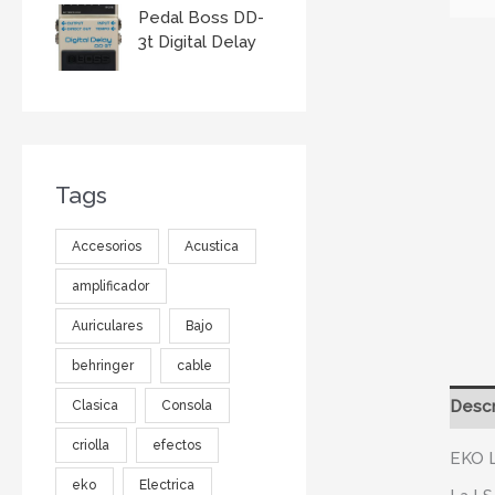
Pedal Boss DD-
3t Digital Delay
Tags
Accesorios
Acustica
amplificador
Auriculares
Bajo
behringer
cable
Descr
Clasica
Consola
criolla
efectos
EKO L
eko
Electrica