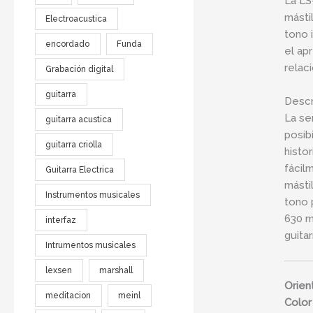
La LS
másti
Electroacustica
tono 
encordado
Funda
el ap
relac
Grabación digital
guitarra
Descr
La se
guitarra acustica
posib
guitarra criolla
histo
fácil
Guitarra Electrica
másti
Instrumentos musicales
tono 
630 m
interfaz
guita
Intrumentos musicales
lexsen
marshall
Orien
meditacion
meinl
Color