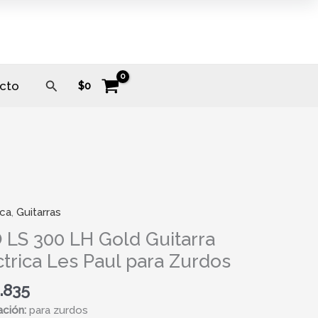
Buscar
cto
$
0
ica
,
Guitarras
 LS 300 LH Gold Guitarra
ctrica Les Paul para Zurdos
.835
a
ación:
para zurdos
ica