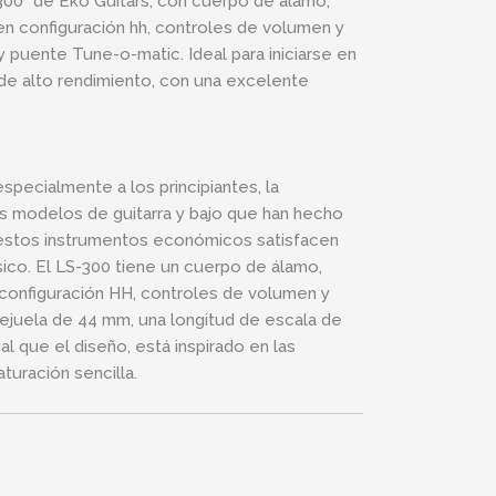
“300” de Eko Guitars, con cuerpo de álamo,
 en configuración hh, controles de volumen y
y puente Tune-o-matic. Ideal para iniciarse en
 de alto rendimiento, con una excelente
especialmente a los principiantes, la
los modelos de guitarra y bajo que han hecho
io, estos instrumentos económicos satisfacen
sico. El LS-300 tiene un cuerpo de álamo,
n configuración HH, controles de volumen y
cejuela de 44 mm, una longitud de escala de
al que el diseño, está inspirado en las
turación sencilla.