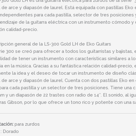
-300 Gold LH es una guitarra eléctrica para zurdos de la serie 
l de arce y diapasón de laurel. Está equipada con pastillas Eko
independientes para cada pastilla, selector de tres posiciones 
rendizaje de la guitarra eléctrica con un instrumento cómodo y
ión calidad-precio.
ipción general de la LS-300 Gold LH de Eko Guitars
rie 300 se creó para ofrecer a todos los guitarristas y bajistas, 
ilidad de tener un instrumento con características similares a 
ria en la música. Gracias a su fantástica relación calidad-prec
mente la idea y el deseo de tocar un instrumento de diseño clá
l de arce y diapasón de laurel. Cuenta con dos pastillas Eko e
para cada pastilla y un selector de tres posiciones. Tiene una 
m y un diapasón de 22 trastes con radio de 14″. El sonido, al igu
rras Gibson, por lo que ofrece un tono rico y potente con una sa
tación:
para zurdos
: Dorado