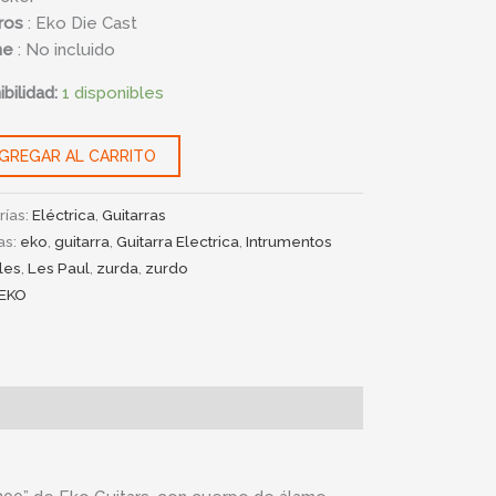
eros
: Eko Die Cast
he
: No incluido
bilidad:
1 disponibles
GREGAR AL CARRITO
rías:
Eléctrica
,
Guitarras
as:
eko
,
guitarra
,
Guitarra Electrica
,
Intrumentos
les
,
Les Paul
,
zurda
,
zurdo
EKO