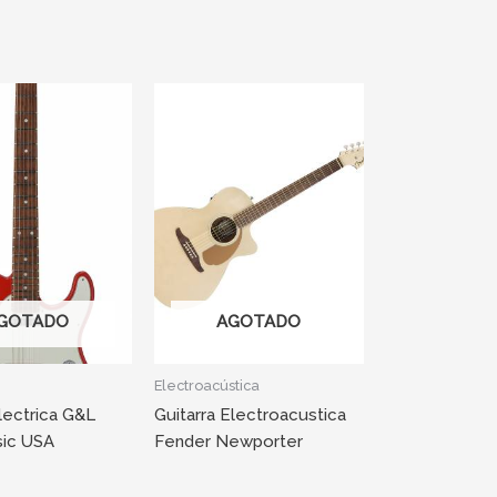
GOTADO
AGOTADO
Electroacústica
Electrica G&L
Guitarra Electroacustica
sic USA
Fender Newporter