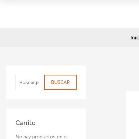
Ir
al
contenido
Ini
B
u
BUSCAR
s
c
a
r
Carrito
p
o
No hay productos en el