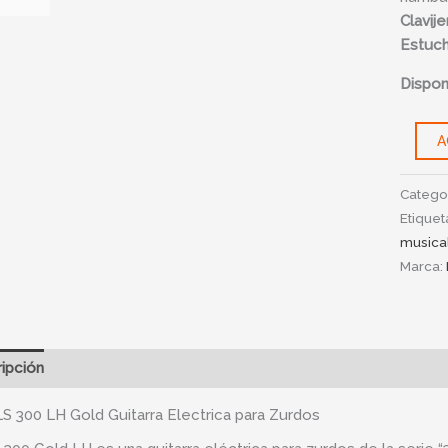
Clavij
Estuc
Disponi
A
Catego
Etiquet
musica
Marca:
ipción
Información adicional
S 300 LH Gold Guitarra Electrica para Zurdos