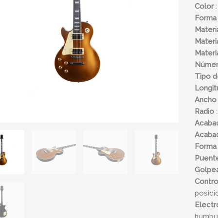
Color
:
Les
Forma
Paul
Materi
para
Materi
Zurdo
Materi
cantid
Númer
Tipo d
Longit
Ancho 
Radio
:
Acaba
Acabad
Forma
Puent
Golpe
Contro
posici
Electr
humbu