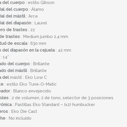
 del cuerpo
: estilo Gibson
ial del cuerpo
: Álamo
al del mástil
: Arce
ial del diapasón
: Laurel
o de trastes
: 22
de trastes
: Medium jumbo 2,4 mm
tud de escala
: 630 mm
 del diapasón en la cejuela
: 42 mm
: 14″
do del cuerpo
: Brillante
do del mástil
: Brillante
 del
mástil : Eko Low C
te
: estilo Eko Tune-O-Matic
eador
: Blanco envejecido
oles
: 2 de volumen, 2 de tono, selector de 3 posiciones
rónica
: Pastillas Eko Standard – (x2) humbucker
jeros
: Eko Die Cast
che
: No incluido