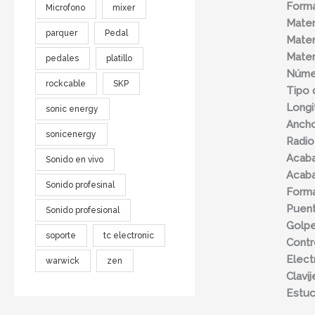
Forma
Microfono
mixer
Mater
parquer
Pedal
Materi
Mater
pedales
platillo
Númer
rockcable
SKP
Tipo 
Longi
sonic energy
Ancho
sonicenergy
Radio
Acaba
Sonido en vivo
Acaba
Sonido profesinal
Forma
Puen
Sonido profesional
Golp
soporte
tc electronic
Contr
Elect
warwick
zen
Clavi
Estu