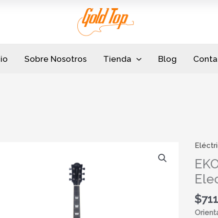
cio
Sobre Nosotros
Tienda
Blog
Conta
Eléctr
EKO
LS
EKO
300
Ele
LH
Gold
$
711
Guitarr
Orient
Electr