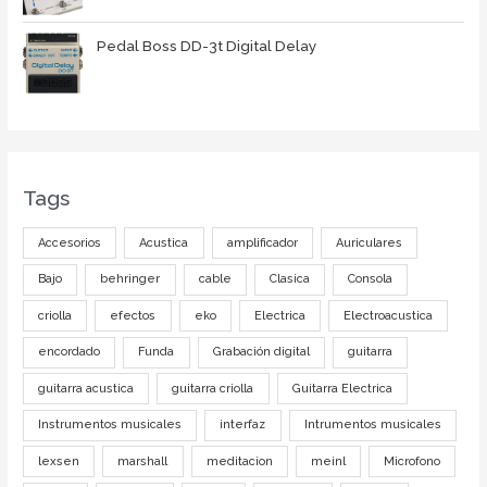
Pedal Boss DD-3t Digital Delay
Tags
Accesorios
Acustica
amplificador
Auriculares
Bajo
behringer
cable
Clasica
Consola
criolla
efectos
eko
Electrica
Electroacustica
encordado
Funda
Grabación digital
guitarra
guitarra acustica
guitarra criolla
Guitarra Electrica
Instrumentos musicales
interfaz
Intrumentos musicales
lexsen
marshall
meditacion
meinl
Microfono