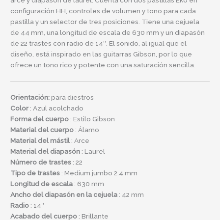
arce y diapasón de laurel. Cuenta con dos pastillas Eko en
configuración HH, controles de volumen y tono para cada
pastilla y un selector de tres posiciones. Tiene una cejuela
de 44 mm, una longitud de escala de 630 mm y un diapasón
de 22 trastes con radio de 14″. El sonido, al igual que el
diseño, está inspirado en las guitarras Gibson, por lo que
ofrece un tono rico y potente con una saturación sencilla.
Orientación:
para diestros
Color
: Azul acolchado
Forma del cuerpo
: Estilo Gibson
Material del cuerpo
: Álamo
Material
del mástil
: Arce
Material del diapasón
: Laurel
Número de trastes
: 22
Tipo de trastes
: Medium jumbo 2.4 mm
Longitud de escala
: 630 mm
Ancho del diapasón en la cejuela
: 42 mm
Radio
: 14″
Acabado del cuerpo
: Brillante