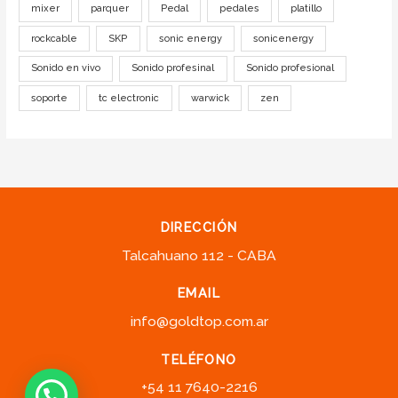
mixer
parquer
Pedal
pedales
platillo
rockcable
SKP
sonic energy
sonicenergy
Sonido en vivo
Sonido profesinal
Sonido profesional
soporte
tc electronic
warwick
zen
DIRECCIÓN
Talcahuano 112 - CABA
EMAIL
info@goldtop.com.ar
TELÉFONO
+54 11 7640-2216