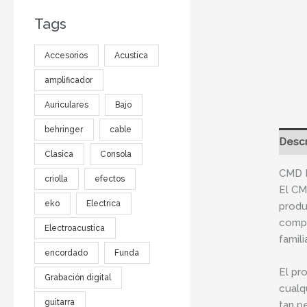
Tags
Accesorios
Acustica
amplificador
Auriculares
Bajo
behringer
cable
Descr
Clasica
Consola
CMD 
criolla
efectos
El CM
eko
Electrica
produ
compa
Electroacustica
famil
encordado
Funda
El pr
Grabación digital
cualq
guitarra
tan p