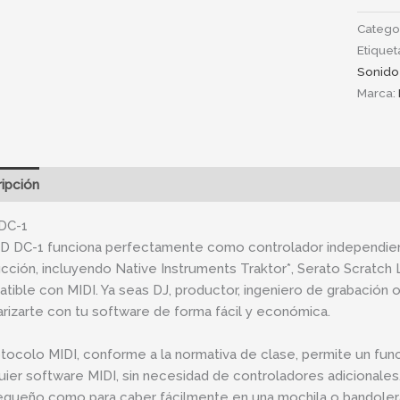
Catego
Etiquet
Sonido
Marca:
ipción
Información adicional
DC-1
D DC-1 funciona perfectamente como controlador independien
cción, incluyendo Native Instruments Traktor*, Serato Scratch L
tible con MIDI. Ya seas DJ, productor, ingeniero de grabación 
iarizarte con tu software de forma fácil y económica.
otocolo MIDI, conforme a la normativa de clase, permite un func
uier software MIDI, sin necesidad de controladores adicionale
equeño como para caber fácilmente en una mochila o bandoler