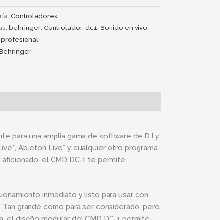
ría:
Controladores
as:
behringer
,
Controlador
,
dc1
,
Sonido en vivo
,
 profesional
Behringer
te para una amplia gama de software de DJ y
ive*, Ableton Live* y cualquier otro programa
o aficionado, el CMD DC-1 te permite
ionamiento inmediato y listo para usar con
s. Tan grande como para ser considerado, pero
a, el diseño modular del CMD DC-1 permite