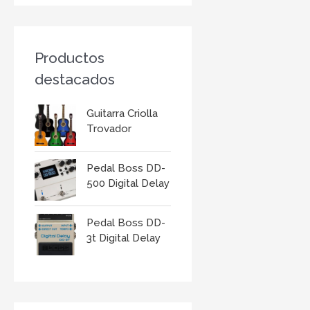
r
:
Productos
destacados
Guitarra Criolla
Trovador
Pedal Boss DD-
500 Digital Delay
Pedal Boss DD-
3t Digital Delay