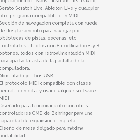
popular, incluido Native Instruments Traktor,
Serato Scratch Live, Ableton Live y cualquier
otro programa compatible con MIDI.
Sección de navegación completa con rueda
de desplazamiento para navegar por
bibliotecas de pistas, escenas, etc.
Controla los efectos con 8 codificadores y 8
botones, todos con retroalimentación MIDI
para apartar la vista de la pantalla de la
computadora.
Alimentado por bus USB
El protocolo MIDI compatible con clases
permite conectar y usar cualquier software
MIDI
Diseñado para funcionar junto con otros
controladores CMD de Behringer para una
capacidad de expansión completa
Diseño de mesa delgado para máxima
portabilidad