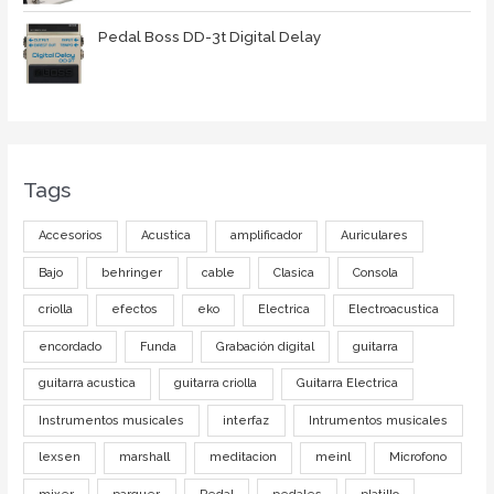
Pedal Boss DD-3t Digital Delay
Tags
Accesorios
Acustica
amplificador
Auriculares
Bajo
behringer
cable
Clasica
Consola
criolla
efectos
eko
Electrica
Electroacustica
encordado
Funda
Grabación digital
guitarra
guitarra acustica
guitarra criolla
Guitarra Electrica
Instrumentos musicales
interfaz
Intrumentos musicales
lexsen
marshall
meditacion
meinl
Microfono