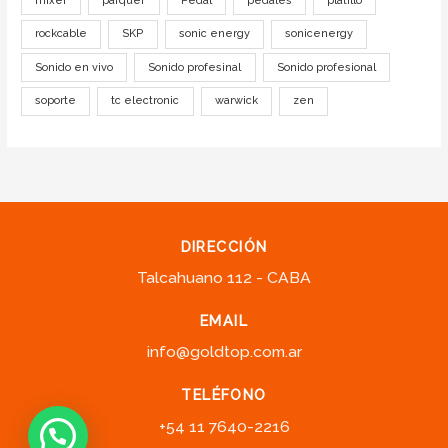
mixer
parquer
Pedal
pedales
platillo
rockcable
SKP
sonic energy
sonicenergy
Sonido en vivo
Sonido profesinal
Sonido profesional
soporte
tc electronic
warwick
zen
DIRECCIÓN
Talcahuano 112 - CABA
EMAIL
info@goldtop.com.ar
TELÉFONO
+54 11 7640-2216