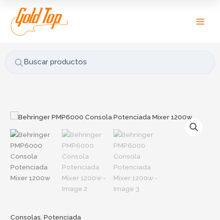
Ir
B
al
u
contenido
s
c
a
Buscar productos
r
p
o
r
:
Consolas
,
Potenciada