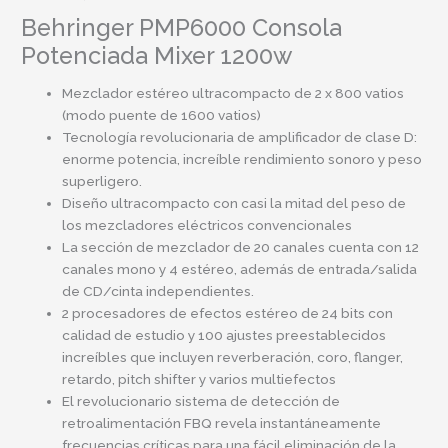
Behringer PMP6000 Consola
Potenciada Mixer 1200w
Mezclador estéreo ultracompacto de 2 x 800 vatios
(modo puente de 1600 vatios)
Tecnología revolucionaria de amplificador de clase D:
enorme potencia, increíble rendimiento sonoro y peso
superligero.
Diseño ultracompacto con casi la mitad del peso de
los mezcladores eléctricos convencionales
La sección de mezclador de 20 canales cuenta con 12
canales mono y 4 estéreo, además de entrada/salida
de CD/cinta independientes.
2 procesadores de efectos estéreo de 24 bits con
calidad de estudio y 100 ajustes preestablecidos
increíbles que incluyen reverberación, coro, flanger,
retardo, pitch shifter y varios multiefectos
El revolucionario sistema de detección de
retroalimentación FBQ revela instantáneamente
frecuencias críticas para una fácil eliminación de la