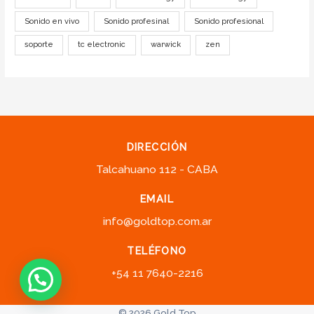
Sonido en vivo
Sonido profesinal
Sonido profesional
soporte
tc electronic
warwick
zen
DIRECCIÓN
Talcahuano 112 - CABA
EMAIL
info@goldtop.com.ar
TELÉFONO
+54 11 7640-2216
© 2026 Gold Top