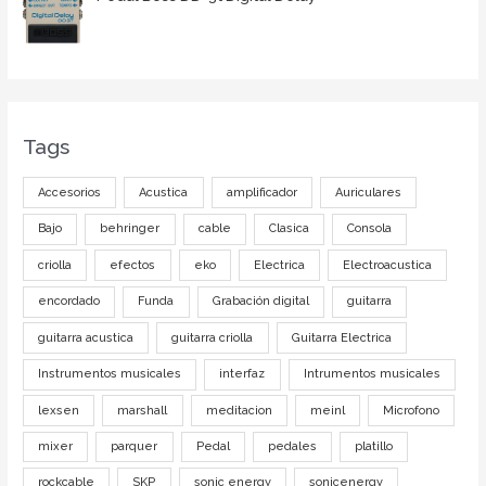
Tags
Accesorios
Acustica
amplificador
Auriculares
Bajo
behringer
cable
Clasica
Consola
criolla
efectos
eko
Electrica
Electroacustica
encordado
Funda
Grabación digital
guitarra
guitarra acustica
guitarra criolla
Guitarra Electrica
Instrumentos musicales
interfaz
Intrumentos musicales
lexsen
marshall
meditacion
meinl
Microfono
mixer
parquer
Pedal
pedales
platillo
rockcable
SKP
sonic energy
sonicenergy