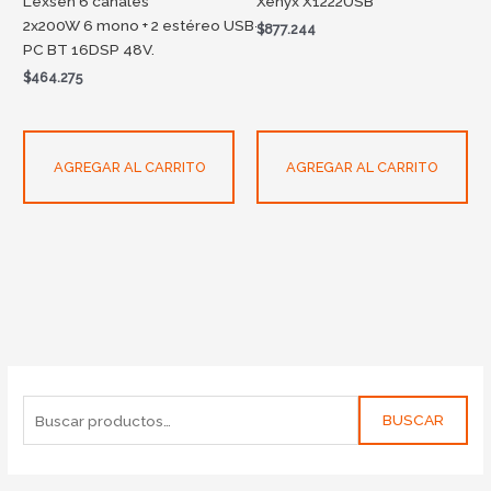
Lexsen 6 canales
Xenyx X1222USB
2x200W 6 mono + 2 estéreo USB-
$
877.244
PC BT 16DSP 48V.
$
464.275
AGREGAR AL CARRITO
AGREGAR AL CARRITO
BUSCAR