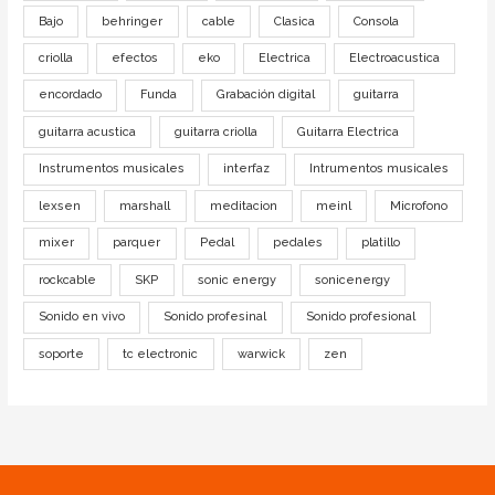
Bajo
behringer
cable
Clasica
Consola
criolla
efectos
eko
Electrica
Electroacustica
encordado
Funda
Grabación digital
guitarra
guitarra acustica
guitarra criolla
Guitarra Electrica
Instrumentos musicales
interfaz
Intrumentos musicales
lexsen
marshall
meditacion
meinl
Microfono
mixer
parquer
Pedal
pedales
platillo
rockcable
SKP
sonic energy
sonicenergy
Sonido en vivo
Sonido profesinal
Sonido profesional
soporte
tc electronic
warwick
zen