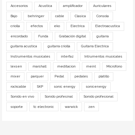
Accesorios
Acustica
amplificador
Auriculares
Bajo
behringer
cable
Clasica
Consola
criolla
efectos
eko
Electrica
Electroacustica
encordado
Funda
Grabación digital
guitarra
guitarra acustica
guitarra criolla
Guitarra Electrica
Instrumentos musicales
interfaz
Intrumentos musicales
lexsen
marshall
meditacion
meinl
Microfono
mixer
parquer
Pedal
pedales
platillo
rockcable
SKP
sonic energy
sonicenergy
Sonido en vivo
Sonido profesinal
Sonido profesional
soporte
tc electronic
warwick
zen