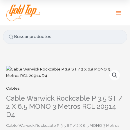
Ir
B
al
u
contenido
s
c
a
Buscar productos
r
p
o
r
:
Cables
Cable Warwick Rockcable P 3,5 ST /
2 X 6,5 MONO 3 Metros RCL 20914
D4
Cable Warwick Rockcable P 3,5 ST / 2 X 6,5 MONO 3 Metros