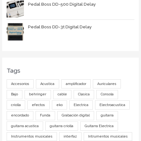
Pedal Boss DD-500 Digital Delay
Pedal Boss DD-3t Digital Delay
Tags
Accesorios
Acustica
amplificador
Auriculares
Bajo
behringer
cable
Clasica
Consola
criolla
efectos
eko
Electrica
Electroacustica
encordado
Funda
Grabación digital
guitarra
guitarra acustica
guitarra criolla
Guitarra Electrica
Instrumentos musicales
interfaz
Intrumentos musicales