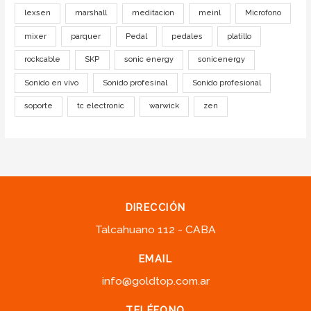
lexsen
marshall
meditacion
meinl
Microfono
mixer
parquer
Pedal
pedales
platillo
rockcable
SKP
sonic energy
sonicenergy
Sonido en vivo
Sonido profesinal
Sonido profesional
soporte
tc electronic
warwick
zen
DIRECCIÓN
Talcahuano 112 - CABA
EMAIL
info@goldtop.com.ar
TELÉFONO