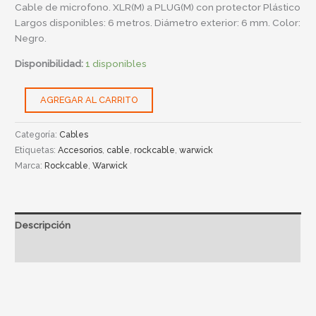
30386
Cable de microfono. XLR(M) a PLUG(M) con protector Plástico
D6
Largos disponibles: 6 metros. Diámetro exterior: 6 mm. Color:
F.
Negro.
cantidad
Disponibilidad:
1 disponibles
AGREGAR AL CARRITO
Categoría:
Cables
Etiquetas:
Accesorios
,
cable
,
rockcable
,
warwick
Marca:
Rockcable
,
Warwick
Descripción
Información adicional