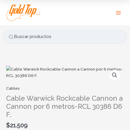
Ir
B
al
u
contenido
s
c
a
Buscar productos
r
p
o
r
Cable
:
Warwick
Rockcable
Cannon
Cables
a
Cable Warwick Rockcable Cannon a
Cannon
Cannon por 6 metros-RCL 30386 D6
por
F.
6
metros-
$
21.509
RCL