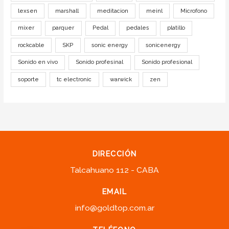
lexsen
marshall
meditacion
meinl
Microfono
mixer
parquer
Pedal
pedales
platillo
rockcable
SKP
sonic energy
sonicenergy
Sonido en vivo
Sonido profesinal
Sonido profesional
soporte
tc electronic
warwick
zen
DIRECCIÓN
Talcahuano 112 - CABA
EMAIL
info@goldtop.com.ar