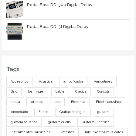
Pedal Boss DD-500 Digital Delay
Pedal Boss DD-3t Digital Delay
Tags
Accesorios
Acustica
amplificador
Auriculares
Bajo
behringer
cable
Clasica
Consola
criolla
efectos
eko
Electrica
Electroacustica
encordado
Funda
Grabación digital
guitarra
guitarra acustica
guitarra criolla
Guitarra Electrica
Instrumentos musicales
interfaz
Intrumentos musicales