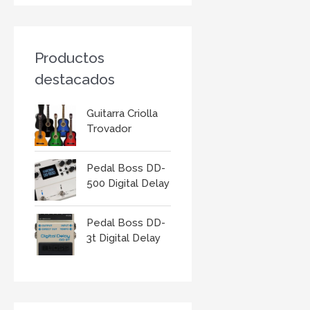
r
:
Productos
destacados
Guitarra Criolla
Trovador
Pedal Boss DD-
500 Digital Delay
Pedal Boss DD-
3t Digital Delay