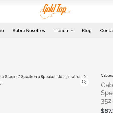
cio
Sobre Nosotros
Tienda
Blog
Conta
Cable
Cable
Studio
Cab
Z
Spe
Speak
352
a
Speak
$
67.
de