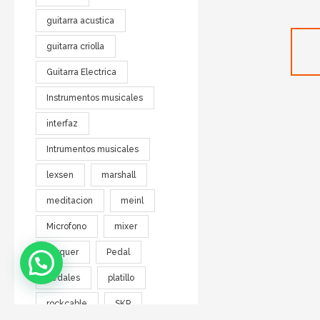
guitarra acustica
guitarra criolla
Guitarra Electrica
Instrumentos musicales
interfaz
Intrumentos musicales
lexsen
marshall
meditacion
meinl
Microfono
mixer
parquer
Pedal
pedales
platillo
rockcable
SKP