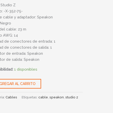
 Studio Z
: -X-352-75-
s
e cable y adaptador: Speakon
 Negro
del cable: 23 m
o AWG: 14
ad de conectores de entrada: 1
ad
ad de conectores de salida: 1
or de entrada: Speakon
or de salida: Speakon
bilidad:
1 disponibles
GREGAR AL CARRITO
ría:
Cables
Etiquetas:
cable
,
speakon
,
studio z