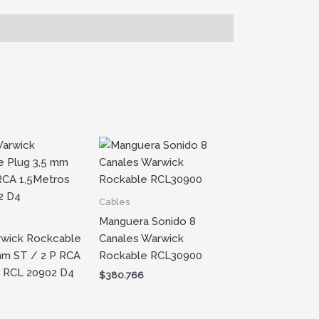
Cables
Manguera Sonido 8
rwick Rockcable
Canales Warwick
mm ST / 2 P RCA
Rockable RCL30900
s RCL 20902 D4
$
380.766