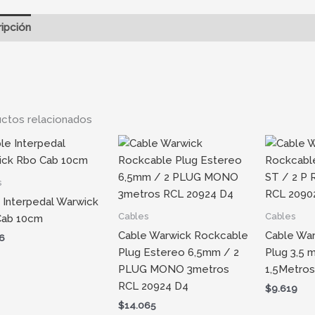
ipción
Información adicional
ctos relacionados
s
 Interpedal Warwick
Cables
Cables
Cab 10cm
Cable Warwick Rockcable
Cable Wa
6
Plug Estereo 6,5mm / 2
Plug 3,5 
PLUG MONO 3metros
1,5Metro
RCL 20924 D4
$
9.619
$
14.065