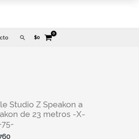
Buscar
cto
$
0
s
le Studio Z Speakon a
akon de 23 metros -X-
on
-75-
on
760