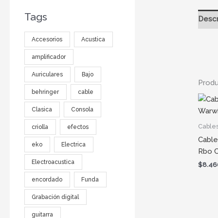
Tags
Descr
Accesorios
Acustica
amplificador
Auriculares
Bajo
Produ
behringer
cable
Clasica
Consola
Cable
criolla
efectos
Cable
eko
Electrica
Rbo 
Electroacustica
$
8.46
encordado
Funda
Grabación digital
guitarra